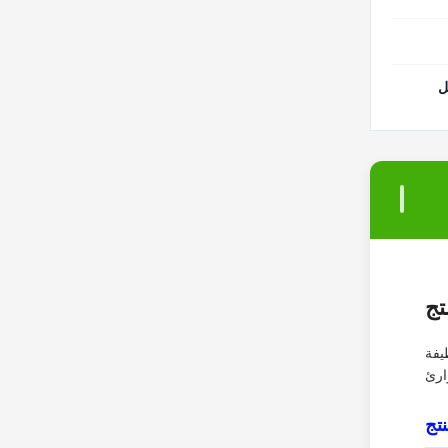
ل
تج
 وظيفة
تج