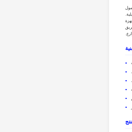
مول
طاقة البث المباشر المستقرة ونظام الكاريوكي الاحترافي وإضاءة LED الليلية.
 وأجهزة
ريق
رع.
ية
تج