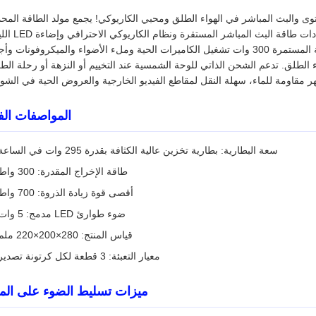
البث المباشر في الهواء الطلق ومحبي الكاريوكي! يجمع مولد الطاقة المح
الخارجي الكل في واحد هذا بين الشحن بالطاقة الشمسية وإمدادات 
يمكن للبطارية ذات السعة الكبيرة 295 وات في الساعة والطاقة المستمرة 300 وات تشغيل الكاميرات الحية وملء الأضواء والميكروفونات
الطلق. تدعم الشحن الذاتي للوحة الشمسية عند التخييم أو النزهة أو رحلة الط
ر مقاومة للماء، سهلة النقل لمقاطع الفيديو الخارجية والعروض الحية في الشوا
المواصفات الفن
سعة البطارية: بطارية تخزين عالية الكثافة بقدرة 295 وات في الساعة
طاقة الإخراج المقدرة: 300 واط
أقصى قوة زيادة الذروة: 700 واط
ضوء طوارئ LED مدمج: 5 وات
قياس المنتج: 280×200×220 ملم
معيار التعبئة: 3 قطعة لكل كرتونة تصدير
ميزات تسليط الضوء على المن