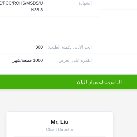
الشهادة:
E/FCC/ROHS/MSDS/U
N38.3
الحد الأدنى لكمية الطلب:
300
القدرة على العرض:
1000 قطعة/شهر
ا
ل
ا
س
ت
ف
س
ا
ر
ا
ل
آ
ن
Mr. Liu
Client Director