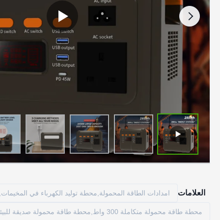
العلامات
امدادات الطاقة المحمولة,محطة توليد الكهرباء في المخيمات,
محطة طاقة محمولة متكاملة 300 واط,محطة طاقة محمولة صديقة للبيئة 300 واط,مصدر طاقة متنقل متكامل