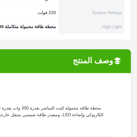
System Voltage:
220 فولت
High Light:
محطة طاقة محمولة متكاملة 300 واط
وصف المنتج
الكاريوكي وإضاءة LED، ومصدر طاقة شمسي متنقل خارجي للبث المباشر والتخييم والكمبيوتر المحمول والنسخ الاحتياطي في حالات الطوارئ