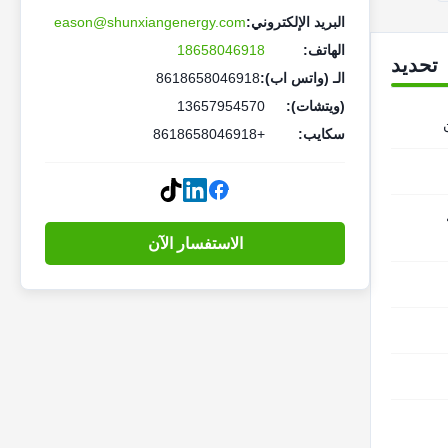
البريد الإلكتروني:
eason@shunxiangenergy.com
الهاتف:
18658046918
تحديد
الـ (واتس اب):
8618658046918
(ويتشات):
13657954570
سكايب:
+8618658046918
الاستفسار الآن