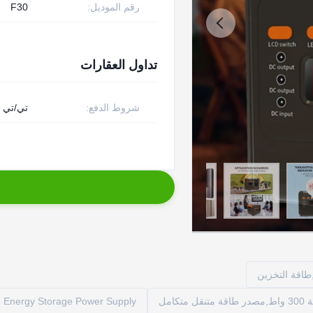
رقم الموديل:
F30
تداول العقارات
شروط الدفع:
تي/تي
طاقة التخزين
Energy Storage Power Supply