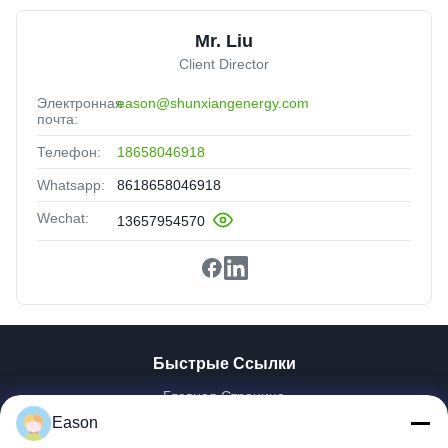
Mr. Liu
Client Director
Электронная
eason@shunxiangenergy.com
почта:
Телефон:
18658046918
Whatsapp:
8618658046918
Wechat:
13657954570
Быстрые Ссылки
Главная Страница
Продукция
Eason
Ролики