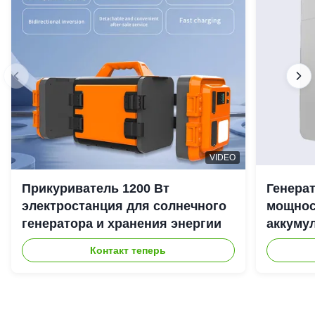
VIDEO
Прикуриватель 1200 Вт
Генера
электростанция для солнечного
мощност
генератора и хранения энергии
аккуму
наружн
Контакт теперь