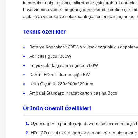
kameralar, dolgu ışıkları, mikrofonlar çalıştırabilir,Laptopl
hava videosu yaparken güneş paneli kendi kendine şarj edil
açık hava videosu ve sokak canlı gösterileri için taşınması 
Teknik özellikler
Batarya Kapasitesi: 295Wh yüksek yoğunluklu depolam
Adli çıkış gücü: 300W
En yüksek dalgalanma gücü: 700W
Dahili LED acil durum ışığı: 5W
Ürün Ölçümü: 280×200×220 mm
Ambalaj Standart: ihracat karton başına 3pcs
Ürünün Önemli Özellikleri
Uyumlu güneş paneli şarjı, duvar soketi olmadan açık h
HD LCD dijital ekran, gerçek zamanlı görüntüleme güç 