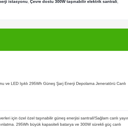
nerji istasyonu
,
Çevre dostu 300W taşınabilir elektrik santrali
,
onu ve LED Işıklı 295Wh Güneş Şarj Enerji Depolama Jeneratörü Canlı
verleri için özel özel taşınabilir güneş enerjisi santrali!Sağlam canlı yayı
ınlatma. 295Wh büyük kapasiteli batarya ve 300W sürekli güç canlı