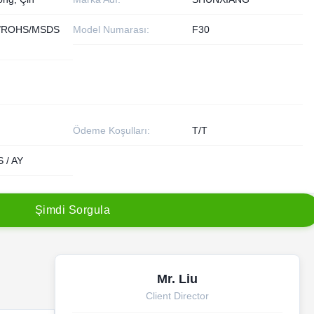
/ROHS/MSDS
Model Numarası:
F30
Ödeme Koşulları:
T/T
 / AY
Ş
i
m
d
i
S
o
r
g
u
l
a
Mr. Liu
Client Director