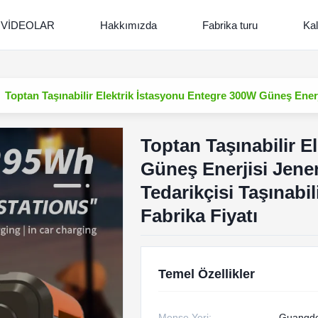
VİDEOLAR
Hakkımızda
Fabrika turu
Kal
Toptan Taşınabilir Elektrik İstasyonu Entegre 300W Güneş Enerji
Toptan Taşınabilir E
Güneş Enerjisi Jene
Tedarikçisi Taşınabil
Fabrika Fiyatı
Temel Özellikler
Menşe Yeri:
Guangdo