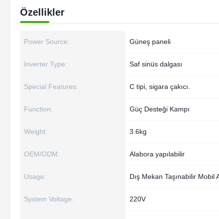
Özellikler
Power Source:
Güneş paneli
Inverter Type:
Saf sinüs dalgası
Special Features:
C tipi, sigara çakıcı.
Function:
Güç Desteği Kampı
Weight:
3.6kg
OEM/ODM:
Alabora yapılabilir
Usage:
Dış Mekan Taşınabilir Mobil 
System Voltage:
220V