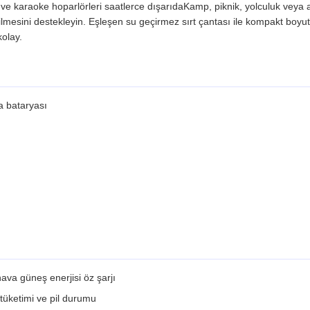
ar ve karaoke hoparlörleri saatlerce dışarıdaKamp, piknik, yolculuk veya 
mesini destekleyin. Eşleşen su geçirmez sırt çantası ile kompakt boyut
kolay.
a bataryası
ava güneş enerjisi öz şarjı
tüketimi ve pil durumu