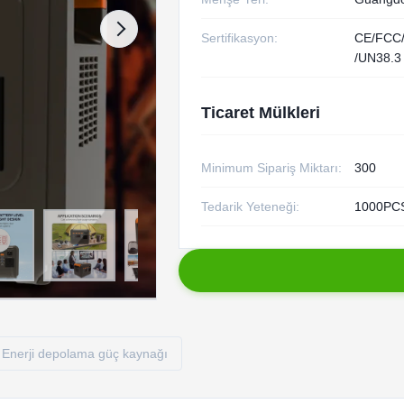
Sertifikasyon:
CE/FCC
/UN38.3
Ticaret Mülkleri
Minimum Sipariş Miktarı:
300
Tedarik Yeteneği:
1000PCS
Enerji depolama güç kaynağı