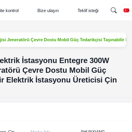
ite kontrol
Bize ulaşın
Teklif isteği
si Jeneratörü Çevre Dostu Mobil Güç Tedarikçisi Taşınabilir Elekt
lektrik İstasyonu Entegre 300W
ratörü Çevre Dostu Mobil Güç
ir Elektrik İstasyonu Üreticisi Çin
ng, Çin
Marka Adı:
SHUNXIANG