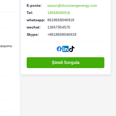
E-posta:
eason@shunxiangenergy.com
Tel:
18658046918
whatsapp:
8618658046918
wechat:
13657954570
Skype:
+8618658046918
stasyonu
Şimdi Sorgula