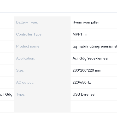
Battery Type:
lityum iyon piller
Controller Type:
MPPT'nin
Product name:
taşınabilir güneş enerjisi i
Application:
Acil Güç Yedeklemesi
Size:
280*200*220 mm
AC output:
220V/50Hz
Acil Güç
Type:
USB Evrensel