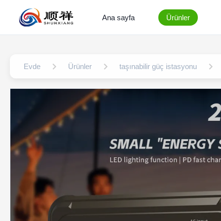
Ana sayfa
Ürünler
Evde
Ürünler
taşınabilir güç istasyonu