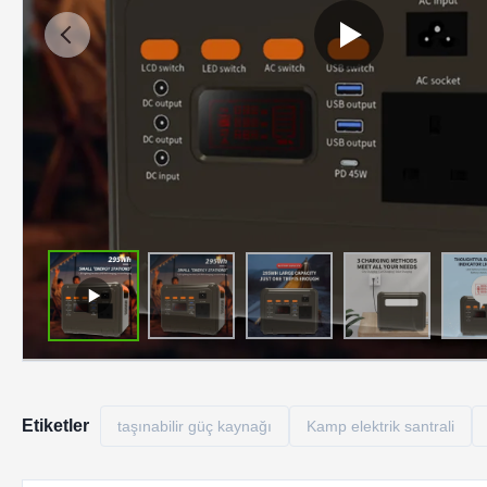
Etiketler
taşınabilir güç kaynağı
Kamp elektrik santrali