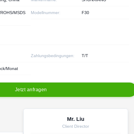
/ROHS/MSDS
Modellnummer:
F30
Zahlungsbedingungen:
T/T
ück/Monat
J
e
t
z
t
a
n
f
r
a
g
e
n
Mr. Liu
Client Director