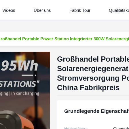
Videos
Über uns
Fabrik Tour
Qualitätsko
roßhandel Portable Power Station Integrierter 300W Solarenerg
Großhandel Portable
Solarenergiegenerat
Stromversorgung Por
China Fabrikpreis
Grundlegende Eigenschaf
Herkunftsort:
Guangdo