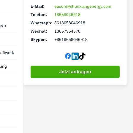
E-Mail:
eason@shunxiangenergy.com
Telefon:
18658046918
Whatsapp:
8618658046918
rien
Wechat:
13657954570
Skypen:
+8618658046918
aftwerk
zung
Jetzt anfragen