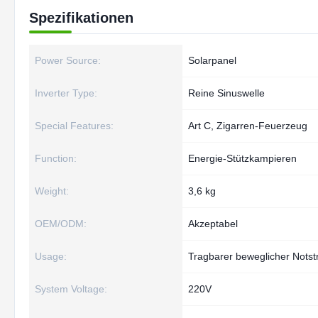
Spezifikationen
Power Source:
Solarpanel
Inverter Type:
Reine Sinuswelle
Special Features:
Art C, Zigarren-Feuerzeug
Function:
Energie-Stützkampieren
Weight:
3,6 kg
OEM/ODM:
Akzeptabel
Usage:
Tragbarer beweglicher Notst
System Voltage:
220V