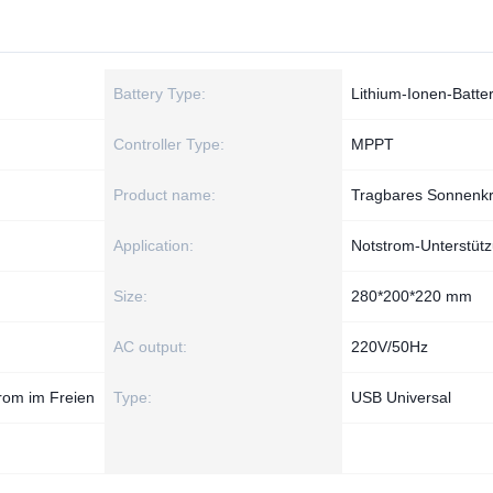
Battery Type:
Lithium-Ionen-Batte
Controller Type:
MPPT
Product name:
Tragbares Sonnenkr
Application:
Notstrom-Unterstüt
Size:
280*200*220 mm
AC output:
220V/50Hz
rom im Freien
Type:
USB Universal