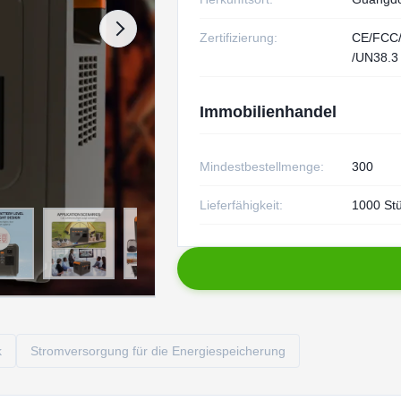
Zertifizierung:
CE/FCC
/UN38.3
Immobilienhandel
Mindestbestellmenge:
300
Lieferfähigkeit:
1000 St
k
Stromversorgung für die Energiespeicherung