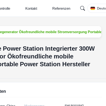
ntrolle
Kontakt
Referenzen
Deuts
iegenerator Ökofreundliche mobile Stromversorgung Portable Po
 Power Station Integrierter 300W
or Ökofreundliche mobile
table Power Station Hersteller
ten
ng, China
Markenname:
SHUNXIANG