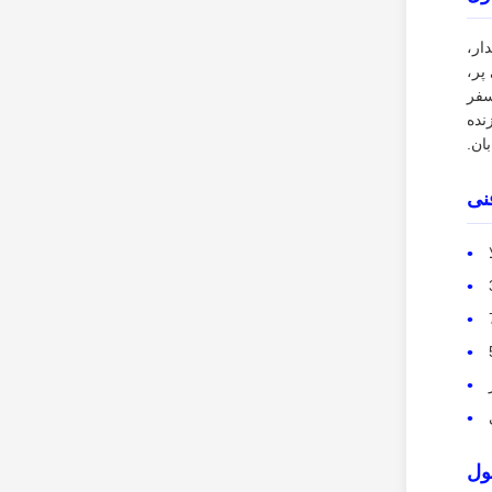
ار،
 های پر،
سفر
نده
بان.
نی
ول