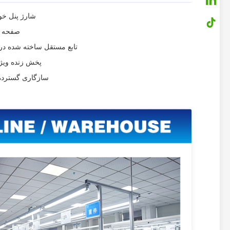
شارژ پنل خو
صفحه نمایش دیجیتال  HD
تابع مستقل ساخته شده در 
پخش زنده ویژه
سازگاری گسترده: