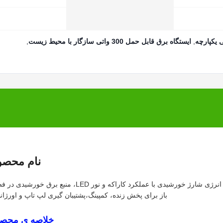
,
ایستگاه برق قابل حمل 300 واتی سازگار با محیط زیست
,
نام محصو
300W پخش زنده ایستگاه برق قابل حمل 295Wh ژنراتور ذخیره انرژی شارژ خورشیدی با عملکرد کاراکه و نور LED، منبع برق
باز برای پخش زنده، کمپینگ،پشتیبان گیری لپ تاپ و اورژا
خلاصه ی محص