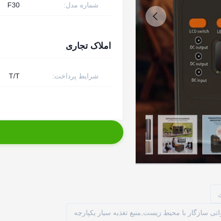
شماره مدل:
F30
املاک تجاری
شرایط پرداخت:
T/T