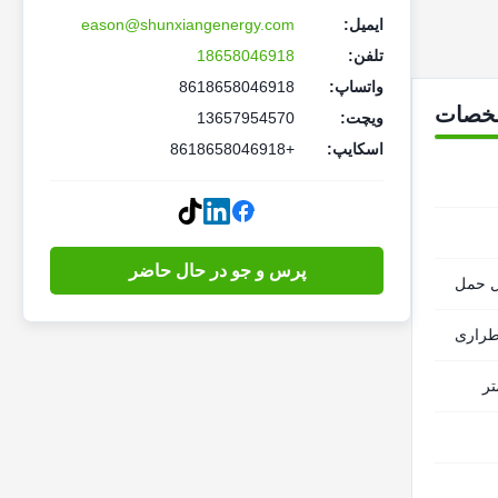
ایمیل:
eason@shunxiangenergy.com
تلفن:
18658046918
واتساپ:
8618658046918
خصات
ویچت:
13657954570
اسکایپ:
+8618658046918
پرس و جو در حال حاضر
ل حمل
طراری