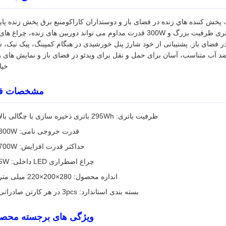
خش کننده هاي زنده در فضای باز و دوستداران کاراکومنبع برق پخش زنده پاید
سیستم کارائوکی حرفه ای و روشنایی LED شب. 295Wh باتری ظرفیت بزرگ و 300W قدرت مداوم می تواند دوربین های زنده، چراغ
ر فضای باز. پشتیبانی از خود شارژ پنل خورشیدی در هنگام کمپینگ، پیک نیک، 
ی ضد آب متناسب، آسان برای حمل و نقل برای ویدئو در فضای باز و نمایش های ز
خیا
مشخصات ف
ظرفیت باتری: 295Wh باتری ذخیره سازی با چگالی بالا
قدرت خروجی نامی: 300W
حداکثر قدرت افزایش: 700W
چراغ اضطراری LED داخلی: 5W
اندازه محصول: 280×200×220 میلی متر
بسته بندی استاندارد: 3pcs در هر کارتن صادراتی
ویژگی های برجسته محص