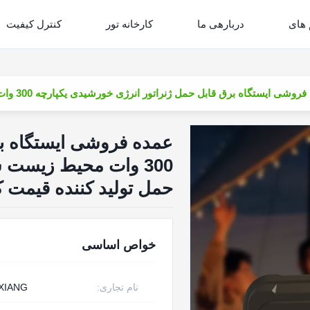
 های
دربارهی ما
کارخانه تور
کنترل کیفیت
یستگاه برق قابل حمل ژنراتور انرژی خورشیدی یکپارچه 300 وات محیط زیست سازگار تامین برق تلفن همراه ایستگاه برق قابل حمل تولید کننده قیمت کارخانه چین
عمده فروشی ایستگاه بر
300 وات محیط زیست س
حمل تولید کننده قیمت ک
خواص اساسی
نام تجاری:
XIANG