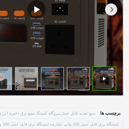
برچسب ها
منبع تغذیه قابل حمل,نیروگاه کمپینگ,منبع برق ذخیره انرژی
ایستگاه برق قابل حمل 300 واتی یکپارچه,ایستگاه برق قابل حمل 300 واتی سازگار با محیط زیست,منبع تغذیه سیار یکپارچه