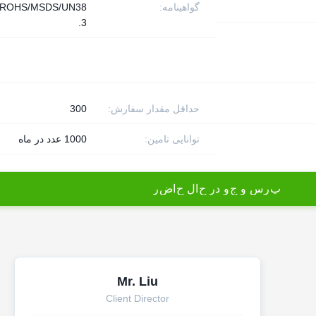
گواهینامه:
/ROHS/MSDS/UN38
.3
حداقل مقدار سفارش:
300
توانایی تامین:
1000 عدد در ماه
پ
ر
س
و
ج
و
د
ر
ح
ا
ل
ح
ا
ض
ر
Mr. Liu
Client Director