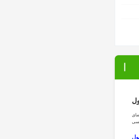
ل
 خورشیدی در فضای
نسی
ول