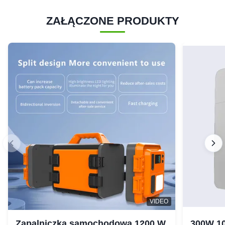
ZAŁĄCZONE PRODUKTY
VIDEO
Zapalniczka samochodowa 1200 W
300W 10