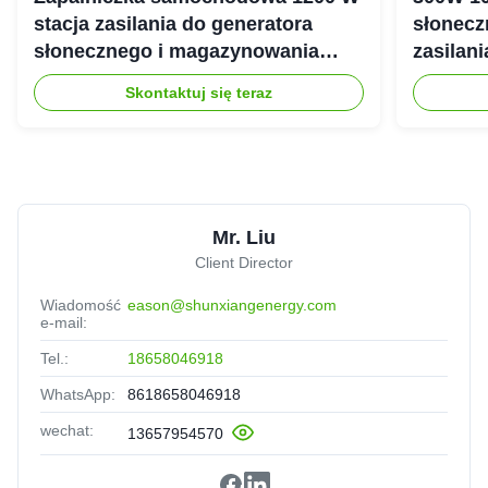
stacja zasilania do generatora
słonecz
słonecznego i magazynowania
zasilan
energii
Skontaktuj się teraz
Mr. Liu
Client Director
Wiadomość
eason@shunxiangenergy.com
e-mail:
Tel.:
18658046918
WhatsApp:
8618658046918
wechat:
13657954570