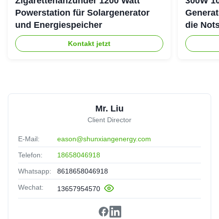
Zigarettenanzünder 1200 Watt
300W 10
Powerstation für Solargenerator
Generat
und Energiespeicher
die Not
Kontakt jetzt
Mr. Liu
Client Director
E-Mail:
eason@shunxiangenergy.com
Telefon:
18658046918
Whatsapp:
8618658046918
Wechat:
13657954570