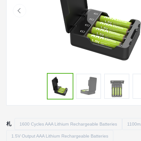
札
1600 Cycles AAA Lithium Rechargeable Batteries
1100mA
1.5V Output AAA Lithium Rechargeable Batteries