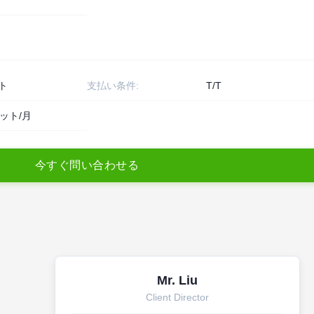
ト
支払い条件:
T/T
セット/月
今
す
ぐ
問
い
合
わ
せ
る
Mr. Liu
Client Director