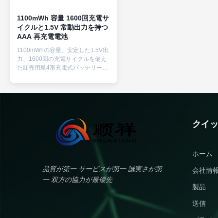
1100mWh 容量 1600回充電サ
イクルと1.5V 常動出力を持つ
AAA 再充電電池
1100mWhの容量、安定した1.5V出
力、1600回の充電サイクルを備え
た卸売用単4形充電式バッテリー、
急速充電器が付属しています。環
境に優しい家電製品の使い捨て電
池の代替品です。
クイ
ホーム
品質が第一 サービスが第一 誠実さが第
会社情
一 双方の協力が最優先
製品
送信