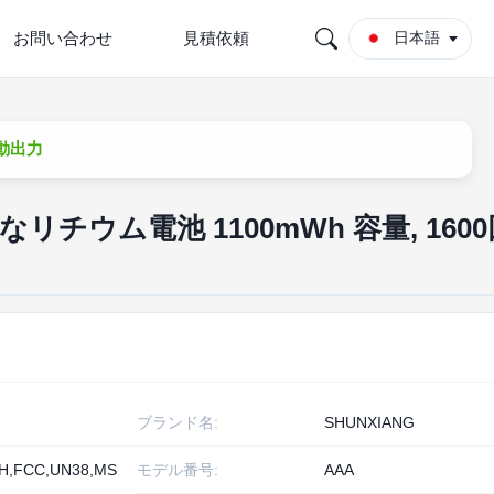
お問い合わせ
見積依頼
日本語
常動出力
リチウム電池 1100mWh 容量, 160
ブランド名:
SHUNXIANG
H,FCC,UN38,MS
モデル番号:
AAA