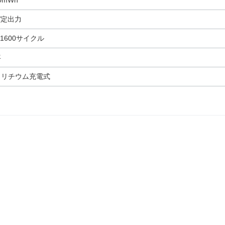
0mWh
5V定出力
1600サイクル
年
A リチウム充電式