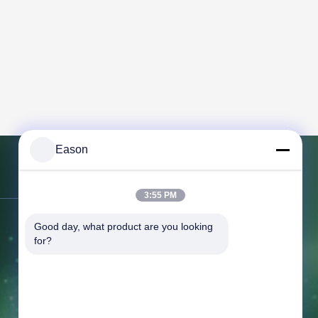
Eason
送信
3:55 PM
住所:
3階,ビルBC,3号 シャヨン1丁目,
Good day, what product are you looking 
ケユアン市,タンクシア市,東?? 広東
for?
Tel:
86--18658046918
ファクシミリ:
86--18658046918
メールアドレス: