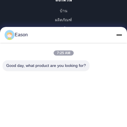
บ้าน
ผลิตภัณฑ์
วิดีโอ
Eason
เกี่ยวกับเรา
ทัวร์โรงงาน
7:25 AM
ควบคุมคุณภาพ
ติดต่อเรา
Good day, what product are you looking for?
ขออ้าง
ข่าว
Dongguan ShunXiang Energy Technology Co.,Ltd
0086-18658046918
eason@shunxiangenergy.com