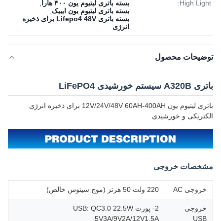
High Light:
بسته باتری لیتیوم یون ۴۰۰ هارا
,
بسته باتری لیتیوم یون ایبیک
,
بسته باتری Lifepo4 48V برای ذخیره
انرژی
توضیحات محصول
باتری A320B سیستم خورشیدی LiFePO4
باتری لیتیوم یون 12V/24V/48V 60AH-400AH برای ذخیره انرژی
الکتریکی و خورشیدی
مشخصات خروجی
خروجی AC
220 ولت 50 هرتز (موج سینوس خالص)
خروجی
2- پورت USB: QC3.0 22.5W
5V3A/9V2A/12V1.5A
USB