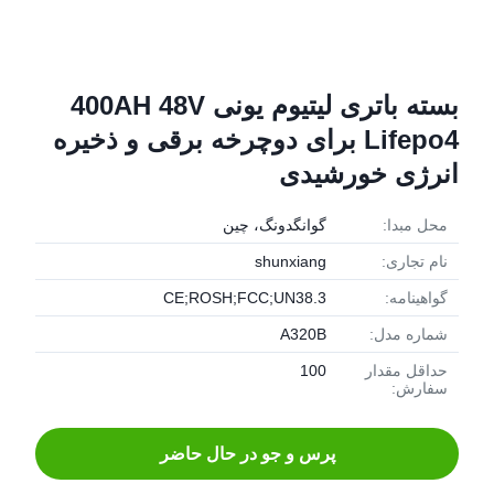
بسته باتری لیتیوم یونی 400AH 48V
Lifepo4 برای دوچرخه برقی و ذخیره
انرژی خورشیدی
محل مبدا:
گوانگدونگ، چین
نام تجاری:
shunxiang
گواهینامه:
CE;ROSH;FCC;UN38.3
شماره مدل:
A320B
حداقل مقدار
100
سفارش:
پرس و جو در حال حاضر