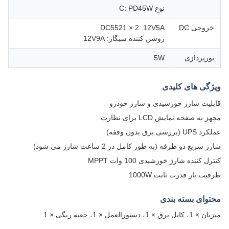
نوع C: PD45W
خروجی DC
DC5521 × 2: 12V5A
روشن کننده سیگار: 12V9A
نورپردازی
5W
ویژگی های کلیدی
قابلیت شارژ خورشیدی و شارژ خودرو
مجهز به صفحه نمایش LCD برای نظارت
عملکرد UPS (بررسی برق بدون وقفه)
شارژ سریع دو طرفه (به طور کامل در 2 ساعت شارژ می شود)
کنترل کننده شارژ خورشیدی 100 وات MPPT
ظرفیت بار قدرت ثابت 1000W
محتوای بسته بندی
میزبان × 1، کابل برق × 1، دستورالعمل × 1، جعبه رنگی × 1