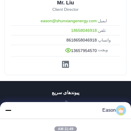
Mr. Liu
Client Director
ایمیل:
eason@shunxiangenergy.com
تلفن:
18658046918
واتساپ:
8618658046918
ویچت:
13657954570
پیوندهای سریع
خانه
محصولات
Eason
فیلم های
دربارهی ما
11:49 AM