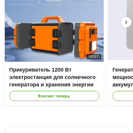
VIDEO
Прикуриватель 1200 Вт
Генера
электростанция для солнечного
мощност
генератора и хранения энергии
аккуму
наружн
Контакт теперь