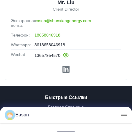
Mr. Liu
Client Director
Электронная
eason@shunxiangenergy.com
почта:
Телефон:
18658046918
Whatsapp:
8618658046918
Wechat:
13657954570
Быстрые Ссылки
Главная Страница
Продукция
Eason
Ролики
О Компании