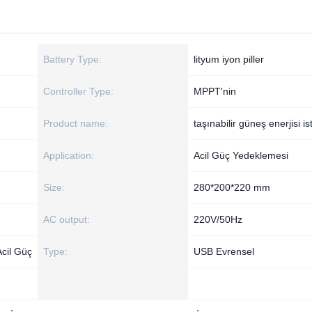
Battery Type:
lityum iyon piller
Controller Type:
MPPT'nin
Product name:
taşınabilir güneş enerjisi i
Application:
Acil Güç Yedeklemesi
Size:
280*200*220 mm
AC output:
220V/50Hz
Acil Güç
Type:
USB Evrensel