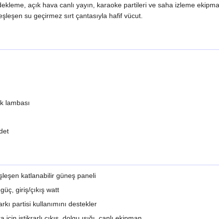
yedekleme, açık hava canlı yayın, karaoke partileri ve saha izleme ekipm
leşen su geçirmez sırt çantasıyla hafif vücut.
ık lambası
det
eşleşen katlanabilir güneş paneli
üç, giriş/çıkış watt
kı partisi kullanımını destekler
çin istikrarlı çıkış, dolgu ışığı, canlı ekipman