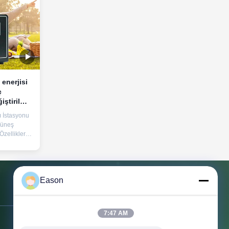
enerjisi
ç
iştirilmiş
ı İstasyonu
Güneş
zellikleri
aksimum
mi 220V
SB/Tip-C
 5V1A,
Eason
ellikleri
, aşırı
Bizimle İletişim
7:47 AM
Adres:
3. Kat, B.C. Binası, No. 3