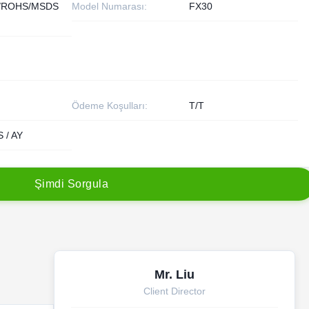
/ROHS/MSDS
Model Numarası:
FX30
Ödeme Koşulları:
T/T
 / AY
Ş
i
m
d
i
S
o
r
g
u
l
a
Mr. Liu
Client Director