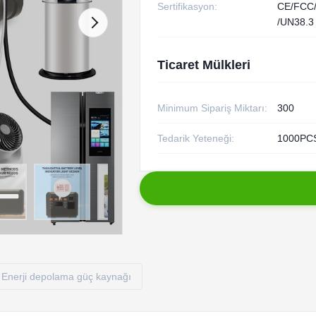
Sertifikasyon:
CE/FCC
/UN38.3
Ticaret Mülkleri
Minimum Sipariş Miktarı:
300
Tedarik Yeteneği:
1000PCS
Enerji depolama güç kaynağı