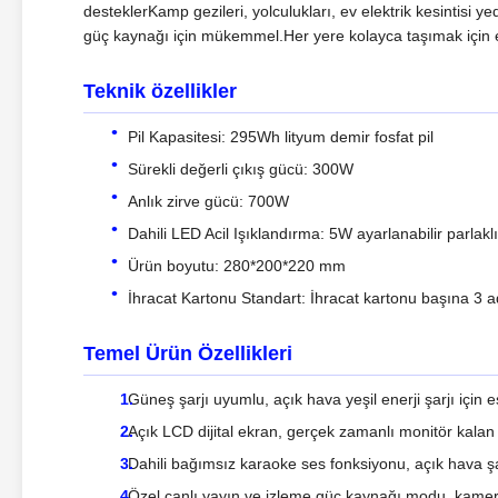
desteklerKamp gezileri, yolculukları, ev elektrik kesintisi 
güç kaynağı için mükemmel.Her yere kolayca taşımak için eş
Teknik özellikler
Pil Kapasitesi: 295Wh lityum demir fosfat pil
Sürekli değerli çıkış gücü: 300W
Anlık zirve gücü: 700W
Dahili LED Acil Işıklandırma: 5W ayarlanabilir parlakl
Ürün boyutu: 280*200*220 mm
İhracat Kartonu Standart: İhracat kartonu başına 3 a
Temel Ürün Özellikleri
Güneş şarjı uyumlu, açık hava yeşil enerji şarjı için 
Açık LCD dijital ekran, gerçek zamanlı monitör kalan g
Dahili bağımsız karaoke ses fonksiyonu, açık hava şar
Özel canlı yayın ve izleme güç kaynağı modu, kamera i