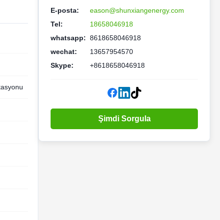
E-posta:
eason@shunxiangenergy.com
Tel:
18658046918
whatsapp:
8618658046918
wechat:
13657954570
Skype:
+8618658046918
stasyonu
Şimdi Sorgula