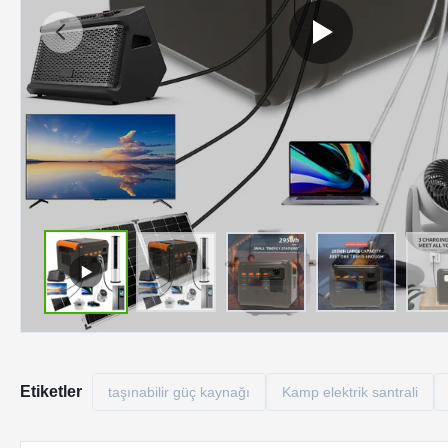
Etiketler
taşınabilir güç kaynağı
Kamp elektrik santrali