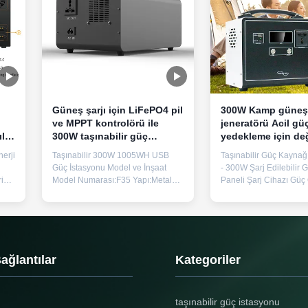
Güneş şarjı için LiFePO4 pil
300W Kamp güneş 
ve MPPT kontrolörü ile
jeneratörü Acil gü
llı
300W taşınabilir güç
yedekleme için değ
i
kaynağı
sinüs dalgası
erji
Taşınabilir 300W 1005WH USB
Taşınabilir Güç Kaynağ
Güç İstasyonu Model ve İnşaat
- 300W Şarj Edilebilir 
ik
Model Numarası:F35 Yapı:Metal
Paneli Şarj Cihazı Güç Ö
C
püskürtme Fiziksel Özellikler
Nominal Güç 300W, M
lir
Ağırlık:9,5 kilo Boyutlar:294 mm ×
Güç 600W Çıkış Gerili
130 mm × 217 mm (U×G×Y) Temel
50Hz/110V 60Hz × 1 U
Teknik Parametreler Pil
Bağlantı Noktaları USB
Malzemeleri LiFePO4 (Lityum
5V2A, QC3.0 Koruma Öz
,
Demir Fosfat) Nominal Kapasite
Düşük voltaj, aşırı voltaj
Bağlantılar
Kategoriler
1005Wh (896Wh seçilebilir) Hücre
sıcaklık, aşırı yük, k...
...
taşınabilir güç istasyonu