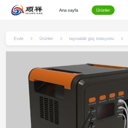
Ana sayfa
Ürünler
Evde
Ürünler
taşınabilir güç istasyonu