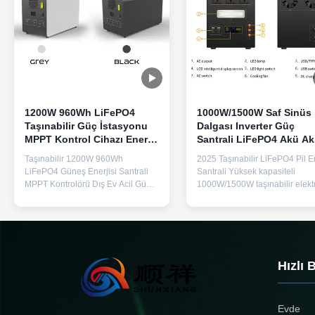
1200W 960Wh LiFePO4
1000W/1500W Saf Sinüs
Taşınabilir Güç İstasyonu
Dalgası Inverter Güç
MPPT Kontrol Cihazı Enerji
Santrali LiFePO4 Akü Akı
Depolama Güç Kaynağı
BMS ve Hızlı Şarjla Enerj
Taşınabilir 1200W 960Wh
2025 Taşınabilir LiFePO4 Pil En
Depolama
LiFePO4 Güneş Enerjisi Santrali
Santrali Yüksek kapasiteli
MPPT Kontrolörü Dış Ev Acil Güç
1000W/1500W taşınabilir elektr
Kaynağı Depolama için Metal
istasyonu, saf sinüs dalgası A
Kabuk Ürün Özellikleri Ürün Adı
çıkışı ile, 3 AC prizine ve güveni
Taşınabilir enerji depolama güç
acil ve dış güç için evrensel fiş
kaynağı Model Numarası F38 Pil
uyumluluğuna sahiptir.
Türü Lityum Demir Fosfat Pil
Açıklama:Bu taşınabilir enerji
Kapasite 960Wh 6S1P DC Girdi
istasyonu, dizüstü bilgisayarlar
Hızlı 
XT60 30-60V 450W AC Inverter ç...
CPAP ...
Evde