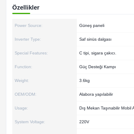
Özellikler
Power Source:
Güneş paneli
Inverter Type:
Saf sinüs dalgası
Special Features:
C tipi, sigara çakıcı.
Function:
Güç Desteği Kampı
Weight:
3.6kg
OEM/ODM:
Alabora yapılabilir
Usage:
Dış Mekan Taşınabilir Mobil 
System Voltage:
220V