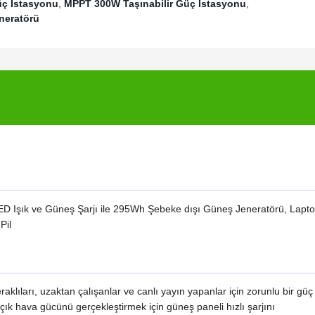
üç İstasyonu
,
MPPT 300W Taşınabilir Güç İstasyonu
,
neratörü
ED Işık ve Güneş Şarjı ile 295Wh Şebeke dışı Güneş Jeneratörü, Lapto
Pil
aklıları, uzaktan çalışanlar ve canlı yayın yapanlar için zorunlu bir güç
ık hava gücünü gerçekleştirmek için güneş paneli hızlı şarjını