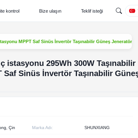
ite kontrol
Bize ulaşın
Teklif isteği
stasyonu MPPT Saf Sinüs İnvertör Taşınabilir Güneş Jeneratörü
güç istasyonu 295Wh 300W Taşınabilir
Saf Sinüs İnvertör Taşınabilir Güne
ng, Çin
Marka Adı:
SHUNXIANG