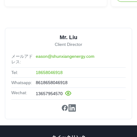
Mr. Liu
Client Director
メールアド
eason@shunxiangenergy.com
レス:
Tel:
18658046918
Whatsapp:
8618658046918
Wechat:
13657954570