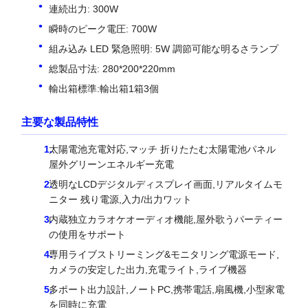
連続出力: 300W
瞬時のピーク電圧: 700W
組み込み LED 緊急照明: 5W 調節可能な明るさランプ
総製品寸法: 280*200*220mm
輸出箱標準:輸出箱1箱3個
主要な製品特性
太陽電池充電対応,マッチ 折りたたむ太陽電池パネル
屋外グリーンエネルギー充電
透明なLCDデジタルディスプレイ画面,リアルタイムモ
ニター 残り電源,入力/出力ワット
内蔵独立カラオケオーディオ機能,屋外歌うパーティー
の使用をサポート
専用ライブストリーミング&モニタリング電源モード,
カメラの安定した出力,充電ライト,ライブ機器
多ポート出力設計,ノートPC,携帯電話,扇風機,小型家電
を同時に充電