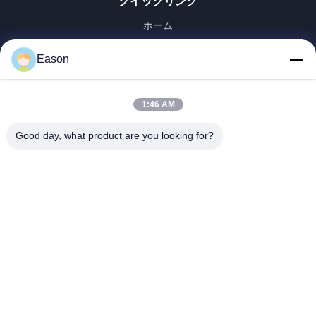
クイックリンク
ホーム
製品
Eason
ビデオ
企業情報
会社案内
1:46 AM
品質管理
Good day, what product are you looking for?
お問い合わせ
見積依頼
ニュース
Dongguan ShunXiang Energy Technology Co.,Ltd
86--18658046918
eason@shunxiangenergy.com
私たちをフォローしてください