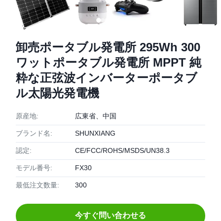
卸売ポータブル発電所 295Wh 300
ワットポータブル発電所 MPPT 純
粋な正弦波インバーターポータブ
ル太陽光発電機
原産地:
広東省、中国
ブランド名:
SHUNXIANG
認定:
CE/FCC/ROHS/MSDS/UN38.3
モデル番号:
FX30
最低注文数量:
300
今すぐ問い合わせる