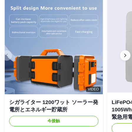
VIDEO
シガライター 1200ワット ソーラー発
LiFe
電所とエネルギー貯蔵所
1005
緊急用
今接触