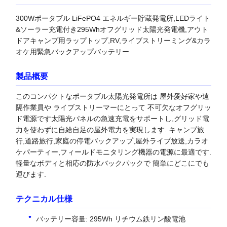
300Wポータブル LiFePO4 エネルギー貯蔵発電所,LEDライト
&ソーラー充電付き295Whオフグリッド太陽光発電機,アウト
ドアキャンプ用ラップトップ,RV,ライブストリーミング&カラ
オケ用緊急バックアップバッテリー
製品概要
このコンパクトなポータブル太陽光発電所は 屋外愛好家や遠
隔作業員や ライブストリーマーにとって 不可欠なオフグリッ
ド電源です太陽光パネルの急速充電をサポートし,グリッド電
力を使わずに自給自足の屋外電力を実現します. キャンプ旅
行,道路旅行,家庭の停電バックアップ,屋外ライブ放送,カラオ
ケパーティー,フィールドモニタリング機器の電源に最適です.
軽量なボディと相応の防水バックパックで 簡単にどこにでも
運びます.
テクニカル仕様
バッテリー容量: 295Wh リチウム鉄リン酸電池