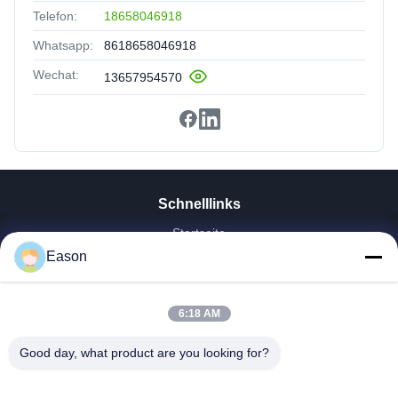
Telefon:
18658046918
Whatsapp:
8618658046918
Wechat:
13657954570
Schnelllinks
Startseite
Produkte
Eason
Videos
Über Uns
6:18 AM
Fabrik Tour
Qualitätskontrolle
Good day, what product are you looking for?
Kontakt
Referenzen