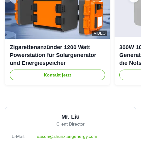
VIDEO
Zigarettenanzünder 1200 Watt
300W 10
Powerstation für Solargenerator
Generat
und Energiespeicher
die Not
Kontakt jetzt
Mr. Liu
Client Director
E-Mail:
eason@shunxiangenergy.com