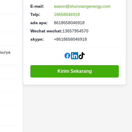
E-mail:
eason@shunxiangenergy.com
Telp:
18658046918
ada apa:
8618658046918
Wechat wechat:
13657954570
skype:
+8618658046918
 surya
Kirim Sekarang