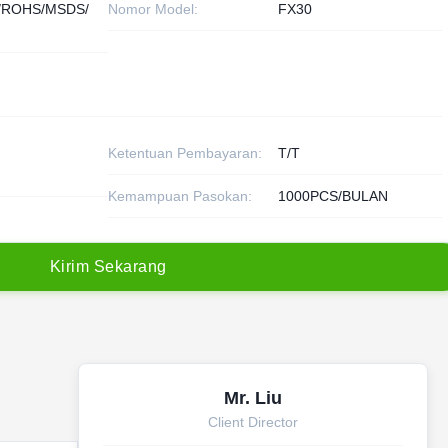
/ROHS/MSDS/
Nomor Model:
FX30
Ketentuan Pembayaran:
T/T
Kemampuan Pasokan:
1000PCS/BULAN
K
i
r
i
m
S
e
k
a
r
a
n
g
Mr. Liu
Client Director