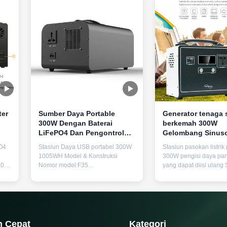
ter
Sumber Daya Portable
Generator tenaga 
300W Dengan Baterai
berkemah 300W
LiFePO4 Dan Pengontrol
Gelombang Sinuso
MPPT Untuk Pengisian
Termodifikasi Unt
O4
Stasiun Daya USB portabel 300W
Stasiun pasokan listrik 
Surya
Cadangan Daya Da
1005WH Model & Konstruksi
300W pengisi daya pan
n
500W
Nomor model:F35
yang dapat diisi ulang 
Konstruksi:Penyemprotan logam
Daya Kekuatan nomina
tlet
Spesifikasi Fisik Berat:90,5 kg
daya puncak 600W Te
Dimensi:294mm × 130mm ×
Keluar 220V 50Hz/110
 dan
217mm (L × W × H) Parameter
Port USB/Tipe-C USB 
iun
teknis inti Bahan Baterai LiFePO4
QC3.0 Fitur Perlindung
(Litium Iron Phosphate) Kapasitas
Tegangan rendah, teg
n Cepat
Kategori