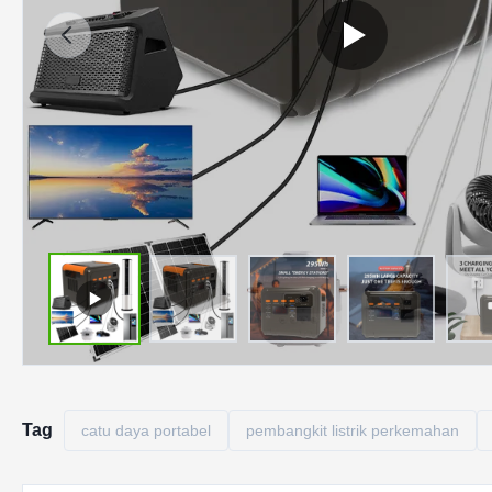
Tag
catu daya portabel
pembangkit listrik perkemahan