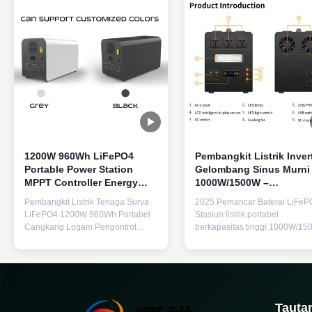
1200W 960Wh LiFePO4
Pembangkit Listrik Inver
Portable Power Station
Gelombang Sinus Murni
MPPT Controller Energy
1000W/1500W –
Storage Power Supply
Penyimpanan Energi
Pembangkit Listrik Tenaga Surya
2025 Pemancar Baterai LiFeP
Baterai LiFePO4 dengan
LiFePO4 1200W 960Wh Portabel
Stasiun listrik portabel
BMS Cerdas & Pengisia
Cangkang Logam Pengontrol
berkapasitas tinggi 1000W/1
Cepat
MPPT untuk Penyimpanan Catu
dengan output AC gelombang
Daya Darurat Rumah Luar
sinus murni, menampilkan 3 ou
Ruangan Spesifikasi Produk
AC dan kompatibilitas colokan
Nama Produk Catu Daya
universal untuk tenaga darurat
Penyimpanan Energi Portabel
luar yang andal. DeskripsiStas
Nomor Model F38 Jenis Baterai
listrik portabel ini memberikan
Tauta