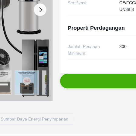
Sertifikasi:
CE/FCC
UN38.3
Properti Perdagangan
Jumlah Pesanan
300
Minimum:
Sumber Daya Energi Penyimpanan