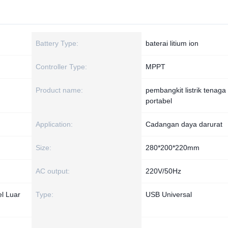
Battery Type:
baterai litium ion
Controller Type:
MPPT
Product name:
pembangkit listrik tenaga
portabel
Application:
Cadangan daya darurat
Size:
280*200*220mm
AC output:
220V/50Hz
el Luar
Type:
USB Universal