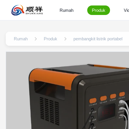
Rumah
Produk
Vi
Rumah
Produk
pembangkit listrik portabel