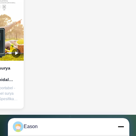
surya
idal
uk
portabel -
rurat
el surya
Spesifikasi
l 300W,
gangan
V 60Hz × 1
5V1A, 5V2A,
Eason
an
angan
Hubungi Kami