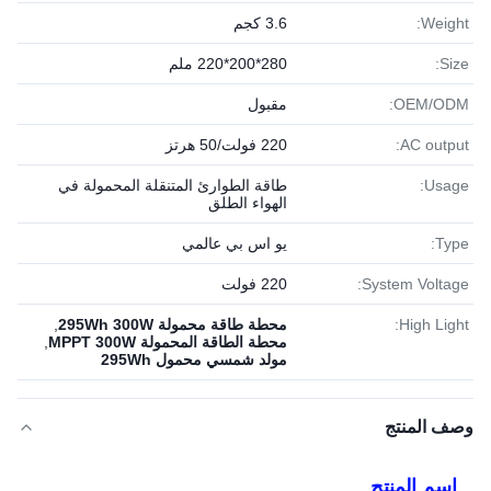
Weight:
3.6 كجم
Size:
280*200*220 ملم
OEM/ODM:
مقبول
AC output:
220 فولت/50 هرتز
Usage:
طاقة الطوارئ المتنقلة المحمولة في
الهواء الطلق
Type:
يو اس بي عالمي
System Voltage:
220 فولت
High Light:
محطة طاقة محمولة 295Wh 300W
,
محطة الطاقة المحمولة MPPT 300W
,
مولد شمسي محمول 295Wh
وصف المنتج
اسم المنتج