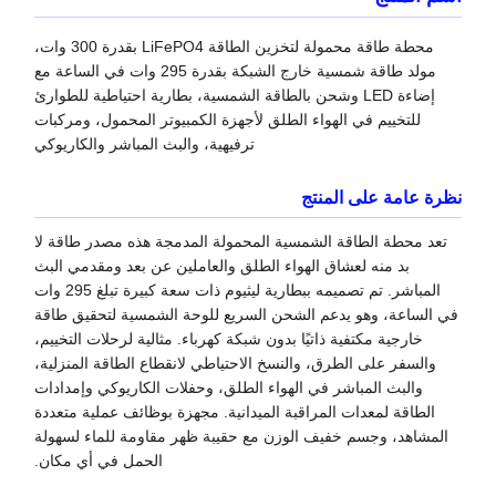
محطة طاقة محمولة لتخزين الطاقة LiFePO4 بقدرة 300 وات،
مولد طاقة شمسية خارج الشبكة بقدرة 295 وات في الساعة مع
إضاءة LED وشحن بالطاقة الشمسية، بطارية احتياطية للطوارئ
للتخييم في الهواء الطلق لأجهزة الكمبيوتر المحمول، ومركبات
ترفيهية، والبث المباشر والكاريوكي
نظرة عامة على المنتج
تعد محطة الطاقة الشمسية المحمولة المدمجة هذه مصدر طاقة لا
بد منه لعشاق الهواء الطلق والعاملين عن بعد ومقدمي البث
المباشر. تم تصميمه ببطارية ليثيوم ذات سعة كبيرة تبلغ 295 وات
في الساعة، وهو يدعم الشحن السريع للوحة الشمسية لتحقيق طاقة
خارجية مكتفية ذاتيًا بدون شبكة كهرباء. مثالية لرحلات التخييم،
والسفر على الطرق، والنسخ الاحتياطي لانقطاع الطاقة المنزلية،
والبث المباشر في الهواء الطلق، وحفلات الكاريوكي وإمدادات
الطاقة لمعدات المراقبة الميدانية. مجهزة بوظائف عملية متعددة
المشاهد، وجسم خفيف الوزن مع حقيبة ظهر مقاومة للماء لسهولة
الحمل في أي مكان.