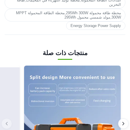
امدادات الطاقة المحمولة,محطة توليد الكهرباء في المخيمات,طاقة
التخزين
محطة طاقة محمولة 295Wh 300W,محطة الطاقة المحمولة MPPT
300W,مولد شمسي محمول 295Wh
Energy Storage Power Supply
منتجات ذات صلة