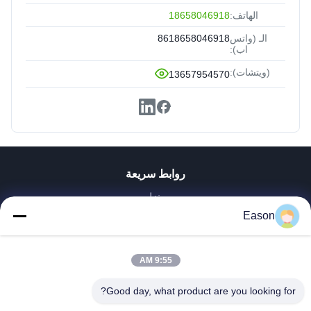
الهاتف:
18658046918
الـ (واتس
8618658046918
اب):
(ويتشات):
13657954570
روابط سريعة
منزل
المنتجات
Eason
أشرطة فيديو
حول بنا
9:55 AM
جولة في المعمل
ضبط الجودة
Good day, what product are you looking for?
اتصل بنا