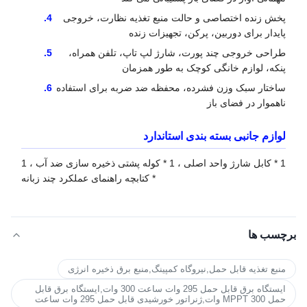
پخش زنده اختصاصی و حالت منبع تغذیه نظارت، خروجی
پایدار برای دوربین، پرکن، تجهیزات زنده
طراحی خروجی چند پورت، شارژ لپ تاپ، تلفن همراه،
پنکه، لوازم خانگی کوچک به طور همزمان
ساختار سبک وزن فشرده، محفظه ضد ضربه برای استفاده
ناهموار در فضای باز
لوازم جانبی بسته بندی استاندارد
1 * کابل شارژ واحد اصلی ، 1 * کوله پشتی ذخیره سازی ضد آب ، 1
* کتابچه راهنمای عملکرد چند زبانه
برچسب ها
منبع تغذیه قابل حمل,نیروگاه کمپینگ,منبع برق ذخیره انرژی
ایستگاه برق قابل حمل 295 وات ساعت 300 وات,ایستگاه برق قابل
حمل MPPT 300 وات,ژنراتور خورشیدی قابل حمل 295 وات ساعت