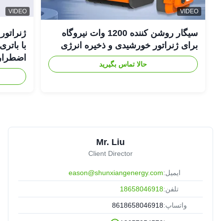
VIDEO
VIDEO
سیگار روشن کننده 1200 وات نیروگاه
برای ژنراتور خورشیدی و ذخیره انرژی
اضطراری
حالا تماس بگیرید
Mr. Liu
Client Director
ایمیل:
eason@shunxiangenergy.com
تلفن:
18658046918
واتساپ:
8618658046918