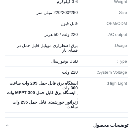
Weight:
3.6 کیلوگرم
Size:
280*200*220 میلی متر
OEM/ODM:
قابل قبول
AC output:
220 ولت / 50 هرتز
Usage:
برق اضطراری موبایل قابل حمل در
فضای باز
Type:
USB یونیورسال
System Voltage:
220 ولت
High Light:
ایستگاه برق قابل حمل 295 وات ساعت
300 وات
,
ایستگاه برق قابل حمل MPPT 300 وات
,
ژنراتور خورشیدی قابل حمل 295 وات
ساعت
توضیحات محصول