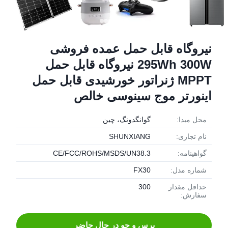
نیروگاه قابل حمل عمده فروشی
295Wh 300W نیروگاه قابل حمل
MPPT ژنراتور خورشیدی قابل حمل
اینورتر موج سینوسی خالص
محل مبدا:
گوانگدونگ، چین
نام تجاری:
SHUNXIANG
گواهینامه:
CE/FCC/ROHS/MSDS/UN38.3
شماره مدل:
FX30
حداقل مقدار
300
سفارش:
پرس و جو در حال حاضر