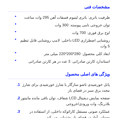
مشخصات فنی
ظرفیت باتری: باتری لیتیوم فسفات آهن 295 وات ساعت
توان خروجی نامی پیوسته: 300 وات
اوج برق فوری: 700 وات
روشنایی اضطراری LED داخلی: لامپ روشنایی قابل تنظیم
5 وات
ابعاد کلی محصول: 280*200*220 میلی متر
استاندارد کارتن صادراتی: 3 عدد در هر کارتن صادراتی
ویژگی های اصلی محصول
پانل خورشیدی تاشو سازگار با شارژ خورشیدی برای شارژ
مجدد برق سبز در فضای باز
صفحه نمایش دیجیتال LCD شفاف، توان باقی مانده مانیتور
بلادرنگ، وات ورودی/خروجی
عملکرد صوتی مستقل کارائوکه داخلی، از استفاده در
مهمانی آواز در فضای باز پشتیبانی می کند