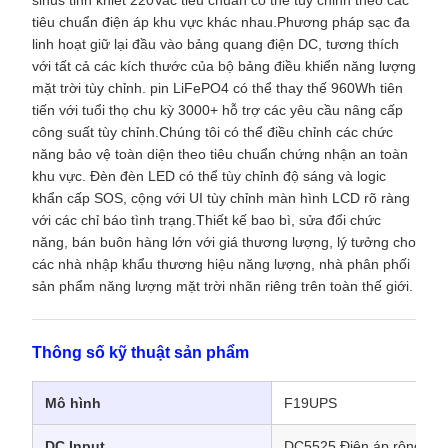
sinus tinh khiết 220Vac tiêu chuẩn có thể tùy chỉnh theo các
tiêu chuẩn điện áp khu vực khác nhau.Phương pháp sạc đa
linh hoạt giữ lại đầu vào bảng quang điện DC, tương thích
với tất cả các kích thước của bộ bảng điều khiển năng lượng
mặt trời tùy chỉnh. pin LiFePO4 có thể thay thế 960Wh tiên
tiến với tuổi thọ chu kỳ 3000+ hỗ trợ các yêu cầu nâng cấp
công suất tùy chỉnh.Chúng tôi có thể điều chỉnh các chức
năng bảo vệ toàn diện theo tiêu chuẩn chứng nhận an toàn
khu vực. Đèn đèn LED có thể tùy chỉnh độ sáng và logic
khẩn cấp SOS, cộng với UI tùy chỉnh màn hình LCD rõ ràng
với các chỉ báo tình trạng.Thiết kế bao bì, sửa đổi chức
năng, bán buôn hàng lớn với giá thương lượng, lý tưởng cho
các nhà nhập khẩu thương hiệu năng lượng, nhà phân phối
sản phẩm năng lượng mặt trời nhãn riêng trên toàn thế giới.
Thông số kỹ thuật sản phẩm
Mô hình
F19UPS
DC Input
DC5525 Điện áp rộng 12-