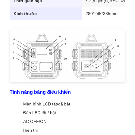
Thời gian sạc
~ 2,5 giờ (sạc AC, 0% đế
Kích thước
280*245*335mm
Tính năng bảng điều khiển
Màn hình LCD tắt/đã bật
Đèn LED tắt / bật
AC OFF/ON
Hiển thị