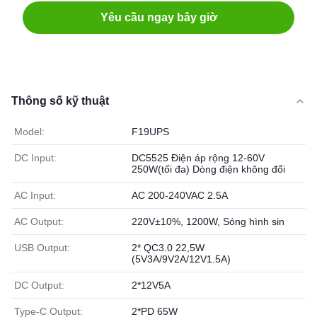
Yêu cầu ngay bây giờ
Thông số kỹ thuật
Model:
F19UPS
DC Input:
DC5525 Điện áp rộng 12-60V
250W(tối đa) Dòng điện không đổi
AC Input:
AC 200-240VAC 2.5A
AC Output:
220V±10%, 1200W, Sóng hình sin
USB Output:
2* QC3.0 22,5W
(5V3A/9V2A/12V1.5A)
DC Output:
2*12V5A
Type-C Output:
2*PD 65W