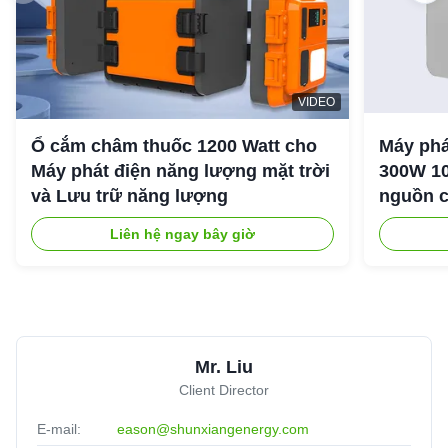
VIDEO
Ổ cắm châm thuốc 1200 Watt cho
Máy phá
Máy phát điện năng lượng mặt trời
300W 10
và Lưu trữ năng lượng
nguồn c
ngoài tr
Liên hệ ngay bây giờ
Mr. Liu
Client Director
E-mail:
eason@shunxiangenergy.com