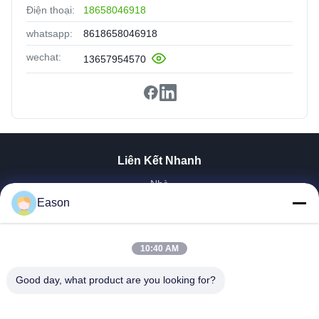
Điện thoại:
18658046918
whatsapp:
8618658046918
wechat:
13657954570
Liên Kết Nhanh
Nhà
Sản Phẩm
Eason
Video
Về Chúng Tôi
10:40 AM
Tham Quan Nhà Máy
Kiểm Soát Chất Lượng
Good day, what product are you looking for?
Liên Hệ Chúng Tôi
Yêu Cầu Báo Giá