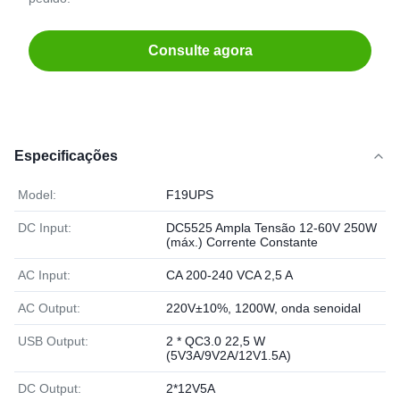
Consulte agora
Especificações
Model:
F19UPS
DC Input:
DC5525 Ampla Tensão 12-60V 250W
(máx.) Corrente Constante
AC Input:
CA 200-240 VCA 2,5 A
AC Output:
220V±10%, 1200W, onda senoidal
USB Output:
2 * QC3.0 22,5 W
(5V3A/9V2A/12V1.5A)
DC Output:
2*12V5A