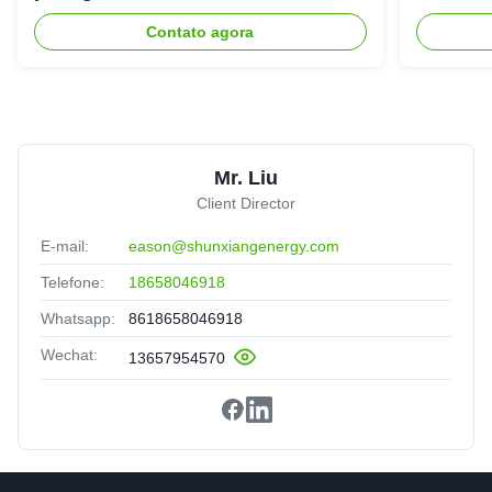
armazenamento de energia
livre
Contato agora
Mr. Liu
Client Director
E-mail:
eason@shunxiangenergy.com
Telefone:
18658046918
Whatsapp:
8618658046918
Wechat:
13657954570