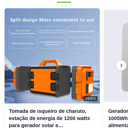
VIDEO
Tomada de isqueiro de charuto,
Gerador
estação de energia de 1200 watts
1005Wh 
para gerador solar e
aliment