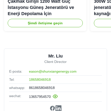
Çakmak Girişli 1200 Watt Güç
300W 10
İstasyonu Güneş Jeneratörü ve
jeneratö
Enerji Depolama İçin
kaynağı 
Şimdi iletişime geçin
Mr. Liu
Client Director
E-posta:
eason@shunxiangenergy.com
Tel:
18658046918
whatsapp:
8618658046918
wechat:
13657954570