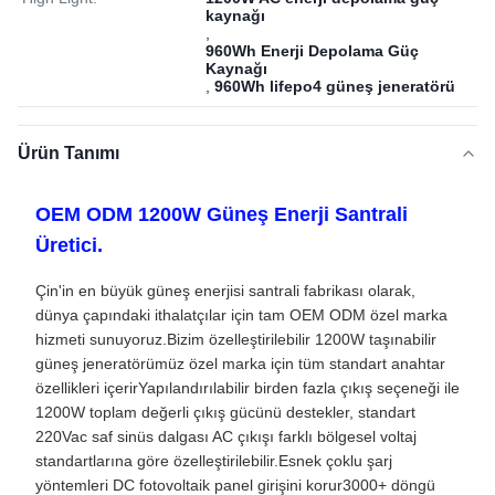
kaynağı
,
960Wh Enerji Depolama Güç
Kaynağı
,
960Wh lifepo4 güneş jeneratörü
Ürün Tanımı
OEM ODM 1200W Güneş Enerji Santrali
Üretici.
Çin'in en büyük güneş enerjisi santrali fabrikası olarak,
dünya çapındaki ithalatçılar için tam OEM ODM özel marka
hizmeti sunuyoruz.Bizim özelleştirilebilir 1200W taşınabilir
güneş jeneratörümüz özel marka için tüm standart anahtar
özellikleri içerirYapılandırılabilir birden fazla çıkış seçeneği ile
1200W toplam değerli çıkış gücünü destekler, standart
220Vac saf sinüs dalgası AC çıkışı farklı bölgesel voltaj
standartlarına göre özelleştirilebilir.Esnek çoklu şarj
yöntemleri DC fotovoltaik panel girişini korur3000+ döngü