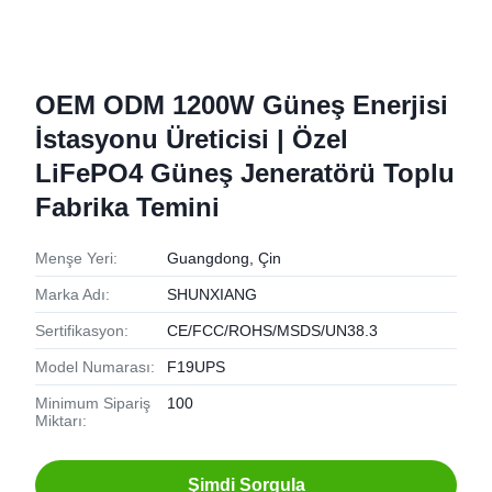
OEM ODM 1200W Güneş Enerjisi
İstasyonu Üreticisi | Özel
LiFePO4 Güneş Jeneratörü Toplu
Fabrika Temini
Menşe Yeri:
Guangdong, Çin
Marka Adı:
SHUNXIANG
Sertifikasyon:
CE/FCC/ROHS/MSDS/UN38.3
Model Numarası:
F19UPS
Minimum Sipariş
100
Miktarı:
Şimdi Sorgula