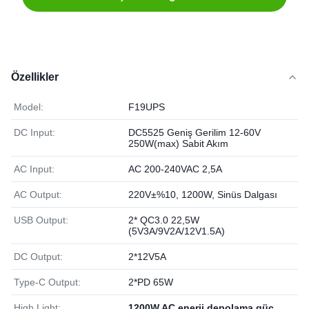
Özellikler
Model:
F19UPS
DC Input:
DC5525 Geniş Gerilim 12-60V
250W(max) Sabit Akım
AC Input:
AC 200-240VAC 2,5A
AC Output:
220V±%10, 1200W, Sinüs Dalgası
USB Output:
2* QC3.0 22,5W
(5V3A/9V2A/12V1.5A)
DC Output:
2*12V5A
Type-C Output:
2*PD 65W
High Light:
1200W AC enerji depolama güç