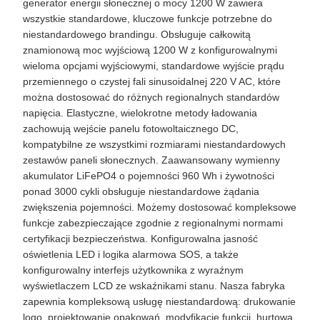
generator energii słonecznej o mocy 1200 W zawiera
wszystkie standardowe, kluczowe funkcje potrzebne do
niestandardowego brandingu. Obsługuje całkowitą
znamionową moc wyjściową 1200 W z konfigurowalnymi
wieloma opcjami wyjściowymi, standardowe wyjście prądu
przemiennego o czystej fali sinusoidalnej 220 V AC, które
można dostosować do różnych regionalnych standardów
napięcia. Elastyczne, wielokrotne metody ładowania
zachowują wejście panelu fotowoltaicznego DC,
kompatybilne ze wszystkimi rozmiarami niestandardowych
zestawów paneli słonecznych. Zaawansowany wymienny
akumulator LiFePO4 o pojemności 960 Wh i żywotności
ponad 3000 cykli obsługuje niestandardowe żądania
zwiększenia pojemności. Możemy dostosować kompleksowe
funkcje zabezpieczające zgodnie z regionalnymi normami
certyfikacji bezpieczeństwa. Konfigurowalna jasność
oświetlenia LED i logika alarmowa SOS, a także
konfigurowalny interfejs użytkownika z wyraźnym
wyświetlaczem LCD ze wskaźnikami stanu. Nasza fabryka
zapewnia kompleksową usługę niestandardową: drukowanie
logo, projektowanie opakowań, modyfikację funkcji, hurtową