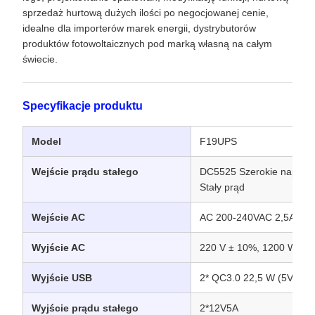
sprzedaż hurtową dużych ilości po negocjowanej cenie,
idealne dla importerów marek energii, dystrybutorów
produktów fotowoltaicznych pod marką własną na całym
świecie.
Specyfikacje produktu
Model
F19UPS
Wejście prądu stałego
DC5525 Szerokie napięci
Stały prąd
Wejście AC
AC 200-240VAC 2,5A
Wyjście AC
220 V ± 10%, 1200 W, fal
Wyjście USB
2* QC3.0 22,5 W (5V3A/
Wyjście prądu stałego
2*12V5A