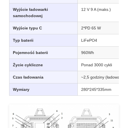
Wyjście ładowarki
12 V 9 A (maks.)
samochodowej
Wyjście typu C
2*PD 65 W
Typ baterii
LiFePO4
Pojemność baterii
960Wh
Życie cykliczne
Ponad 3000 cykli
Czas ładowania
~2,5 godziny (ładowanie
Wymiary
280*245*335mm