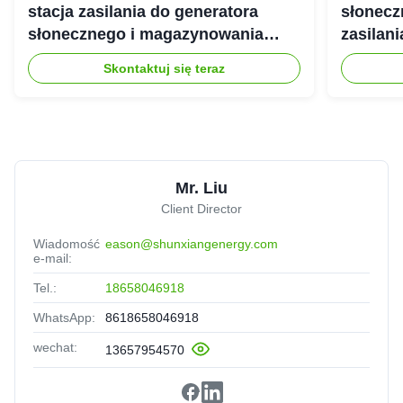
stacja zasilania do generatora
słonecz
słonecznego i magazynowania
zasilan
energii
Skontaktuj się teraz
Mr. Liu
Client Director
Wiadomość
eason@shunxiangenergy.com
e-mail:
Tel.:
18658046918
WhatsApp:
8618658046918
wechat:
13657954570