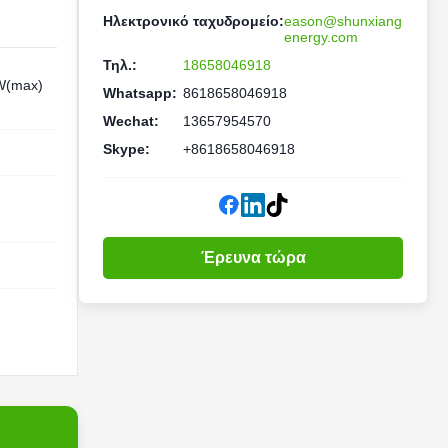
Ηλεκτρονικό ταχυδρομείο:
eason@shunxiang
energy.com
Τηλ.:
18658046918
W(max)
Whatsapp:
8618658046918
Wechat:
13657954570
Skype:
+8618658046918
Έρευνα τώρα