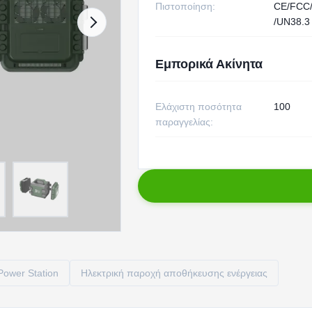
Πιστοποίηση:
CE/FCC
/UN38.3
Εμπορικά Ακίνητα
Ελάχιστη ποσότητα
100
παραγγελίας:
ower Station
Ηλεκτρική παροχή αποθήκευσης ενέργειας