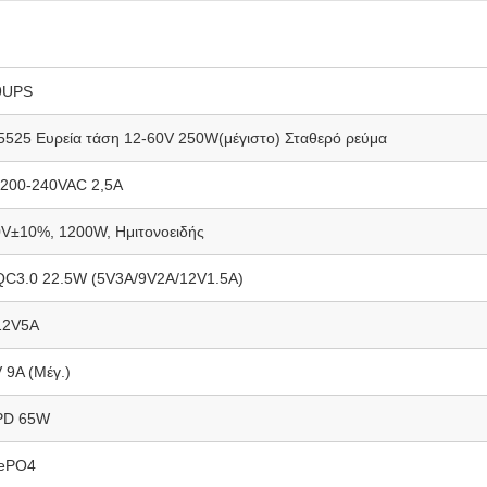
9UPS
525 Ευρεία τάση 12-60V 250W(μέγιστο) Σταθερό ρεύμα
200-240VAC 2,5A
V±10%, 1200W, Ημιτονοειδής
QC3.0 22.5W (5V3A/9V2A/12V1.5A)
12V5A
 9A (Μέγ.)
PD 65W
FePO4