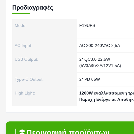
Προδιαγραφές
Model:
F19UPS
AC Input:
AC 200-240VAC 2,5A
USB Output:
2* QC3.0 22.5W
(5V3A/9V2A/12V1.5A)
Type-C Output:
2* PD 65W
High Light:
1200W εναλλασσόμενη τρ
Παροχή Ενέργειας Αποθή
Περιγραφή προϊόντων