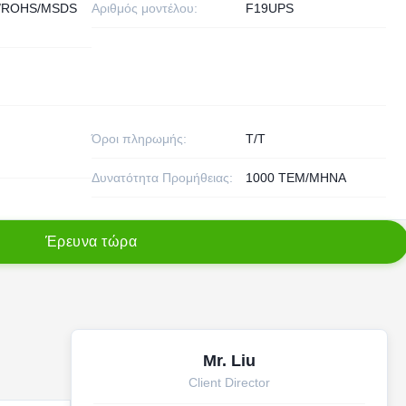
/ROHS/MSDS
Αριθμός μοντέλου:
F19UPS
Όροι πληρωμής:
T/T
Δυνατότητα Προμήθειας:
1000 ΤΕΜ/ΜΗΝΑ
Έ
ρ
ε
υ
ν
α
τ
ώ
ρ
α
Mr. Liu
Client Director