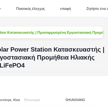
ν
Ποιοτικός έλεγχος
επαφή
Ζητήστε ένα
ion Κατασκευαστής | Προσαρμοσμένη Εργοστασιακή Προμήθει
ar Power Station Κατασκευαστής |
οστασιακή Προμήθεια Ηλιακής
 LiFePO4
ντόνγκ, Κίνα
Επωνυμία:
SHUNXIANG