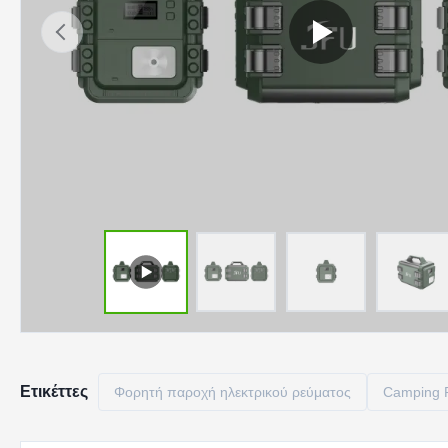
Ετικέττες
Φορητή παροχή ηλεκτρικού ρεύματος
Camping P