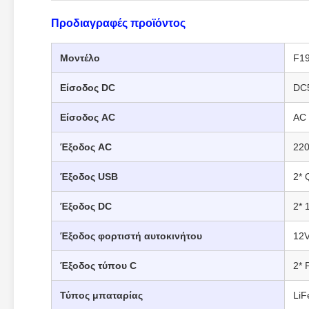
Προδιαγραφές προϊόντος
Μοντέλο
F1
Είσοδος DC
DC5
Είσοδος AC
AC 
Έξοδος AC
220
Έξοδος USB
2* 
Έξοδος DC
2* 
Έξοδος φορτιστή αυτοκινήτου
12V
Έξοδος τύπου C
2* 
Τύπος μπαταρίας
Li