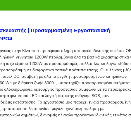
ασκευαστής | Προσαρμοσμένη Εργοστασιακή
FePO4
γειας στην Κίνα που προσφέρει πλήρη υπηρεσία ιδιωτικής ετικέτας 
ηλιακή γεννήτρια 1200W περιλαμβάνει όλα τα βασικά χαρακτηριστικά 
κή ισχύ εξόδου 1200W με προσαρμόσιμες πολλαπλές επιλογές εξόδου
ροσαρμόσιμη σε διαφορετικά τοπικά πρότυπα τάσης. Οι ευέλικτες μέθ
 πάνελ DC, συμβατή με όλα τα μεγέθη προσαρμοσμένων κιτ ηλιακών
60 Wh με διάρκεια ζωής 3000+, υποστηρίζει προσαρμοσμένα αιτήματα
 ολοκληρωμένες λειτουργίες προστασίας σύμφωνα με τα περιφερειακ
ητα φωτισμού LED και λογική έκτακτης ανάγκης SOS, συν
είξεις κατάστασης. Το εργοστάσιό μας παρέχει ενιαία προσαρμοσμένη
 τροποποίηση λειτουργίας, μεγάλη χονδρική πώληση με
ν εμπορικών σημάτων, διανομείς ηλιακών προϊόντων ιδιωτικής ετικέτας σ