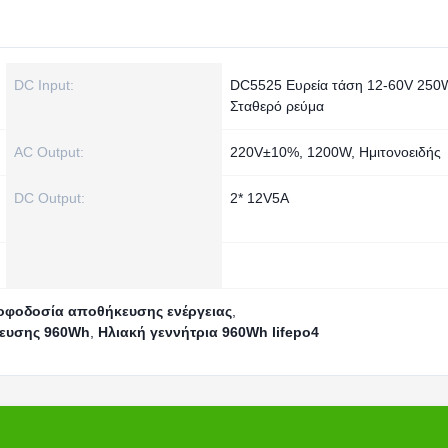
DC Input:
DC5525 Ευρεία τάση 12-60V 250
Σταθερό ρεύμα
AC Output:
220V±10%, 1200W, Ημιτονοειδής
DC Output:
2* 12V5A
οφοδοσία αποθήκευσης ενέργειας
,
κευσης 960Wh
,
Ηλιακή γεννήτρια 960Wh lifepo4