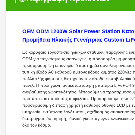
OEM ODM 1200W Solar Power Station Κατ
Προμήθεια Ηλιακής Γεννήτριας Custom Li
Ως κορυφαίο εργοστάσιο ηλιακών σταθμών παραγωγής ενέρ
ODM για παγκόσμιους εισαγωγείς, η προσαρμόσιμη φορητή 
προσαρμοσμένη επωνυμία. Υποστηρίζει συνολική ονομαστι
τυπική έξοδο AC καθαρού ημιτονοειδούς κύματος 220Vac π
πολλαπλής φόρτισης διατηρούν την είσοδο φωτοβολταϊκού
πάνελ. Η προηγμένη αντικαταστάσιμη μπαταρία LiFePO4 9
αναβάθμισης χωρητικότητας. Μπορούμε να προσαρμόσουμε
πρότυπα πιστοποίησης ασφάλειας. Προσαρμόσιμη φωτεινότ
προσαρμόσιμη διεπαφή χρήστη καθαρής οθόνης LCD με ενδ
υπηρεσία: εκτύπωση λογότυπου, σχεδιασμός συσκευασίας,
διαπραγματεύσιμη τιμή, ιδανική για εισαγωγείς ενεργειακώ
όλο τον κόσμο.