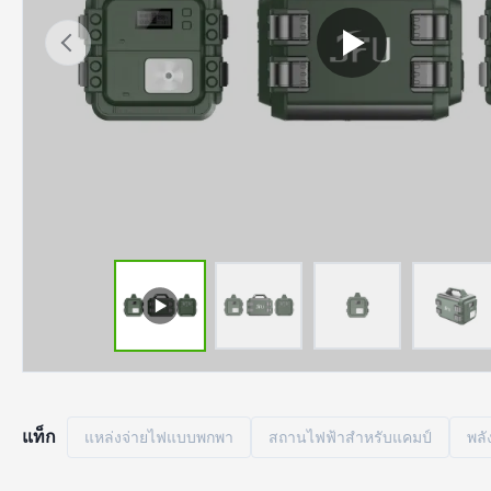
แท็ก
แหล่งจ่ายไฟแบบพกพา
สถานไฟฟ้าสําหรับแคมป์
พลั