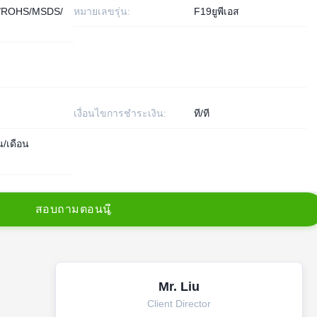
/ROHS/MSDS/
หมายเลขรุ่น:
F19ยูพีเอส
เงื่อนไขการชำระเงิน:
ที/ที
น/เดือน
ส
อ
บ
ถ
า
ม
ต
อ
น
น
Mr. Liu
Client Director