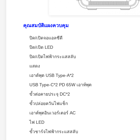
คุณสมบัติแผงควบคุม
ปิด/เปิดจอแอลซีดี
ปิด/เปิด LED
ปิด/เปิดไฟฟ้ากระแสสลับ
แสดง
เอาต์พุต USB Type-A*2
USB Type-C*2 PD 65W เอาท์พุต
ขั้วต่อคายประจุ DC*2
ขั้วปล่อยควันไฟแช็ก
เอาต์พุตอินเวอร์เตอร์ AC
ไฟ LED
ขั้วชาร์จไฟฟ้ากระแสสลับ