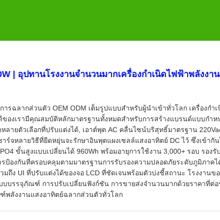
0W | อุปทานโรงงานจำนวนมากเครื่องกำเนิดไฟฟ้าพลังงาน
การฉลากส่วนตัว OEM ODM เต็มรูปแบบสำหรับผู้นำเข้าทั่วโลก เครื่องกำเ
ด้ของเรามีคุณสมบัติหลักมาตรฐานทั้งหมดสำหรับการสร้างแบรนด์แบบกำห
ลายตัวเลือกที่ปรับแต่งได้, เอาต์พุต AC คลื่นไซน์บริสุทธิ์มาตรฐาน 220Vac 
จหลายวิธีที่ยืดหยุ่นจะรักษาอินพุตแผงเซลล์แสงอาทิตย์ DC ไว้ ซึ่งเข้ากัน
O4 ขั้นสูงแบบเปลี่ยนได้ 960Wh พร้อมอายุการใช้งาน 3,000+ รอบ รองรั
รป้องกันที่ครอบคลุมตามมาตรฐานการรับรองความปลอดภัยระดับภูมิภาคได
ถึง UI ที่ปรับแต่งได้ของจอ LCD ที่ชัดเจนพร้อมตัวบ่งชี้สถานะ โรงงานข
บบบรรจุภัณฑ์ การปรับเปลี่ยนฟังก์ชัน การขายส่งจำนวนมากด้วยราคาที่ต่อ
ัณฑ์พลังงานแสงอาทิตย์ฉลากส่วนตัวทั่วโลก