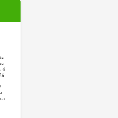
นิด
นด
ที่
ได้
บ
้
อง
รอง