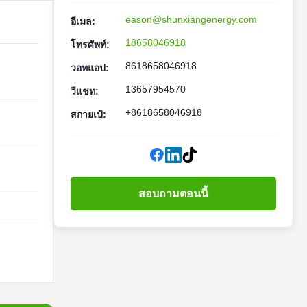
eason@shunxiangenergy.com
อีเมล:
18658046918
โทรศัพท์:
8618658046918
วอทแอป:
13657954570
วีแชท:
+8618658046918
สกายเป้:
สอบถามตอนนี้