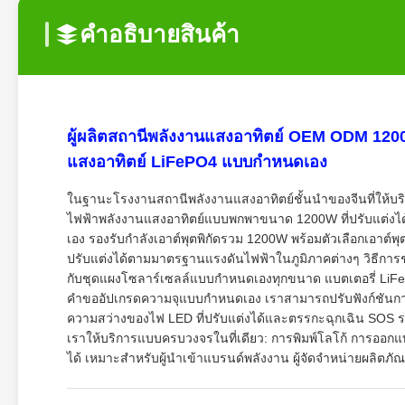
คําอธิบายสินค้า
ผู้ผลิตสถานีพลังงานแสงอาทิตย์ OEM ODM 120
แสงอาทิตย์ LiFePO4 แบบกำหนดเอง
ในฐานะโรงงานสถานีพลังงานแสงอาทิตย์ชั้นนำของจีนที่ให้บริ
ไฟฟ้าพลังงานแสงอาทิตย์แบบพกพาขนาด 1200W ที่ปรับแต่งไ
เอง รองรับกำลังเอาต์พุตพิกัดรวม 1200W พร้อมตัวเลือกเอาต์พุตห
ปรับแต่งได้ตามมาตรฐานแรงดันไฟฟ้าในภูมิภาคต่างๆ วิธีการชาร์
กับชุดแผงโซลาร์เซลล์แบบกำหนดเองทุกขนาด แบตเตอรี่ LiFeP
คำขออัปเกรดความจุแบบกำหนดเอง เราสามารถปรับฟังก์ชันกา
ความสว่างของไฟ LED ที่ปรับแต่งได้และตรรกะฉุกเฉิน SOS รวม
เราให้บริการแบบครบวงจรในที่เดียว: การพิมพ์โลโก้ การออกแ
ได้ เหมาะสำหรับผู้นำเข้าแบรนด์พลังงาน ผู้จัดจำหน่ายผลิตภ