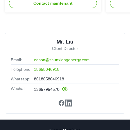
Contact maintenant
Mr. Liu
Client Director
Email:
eason@shunxiangenergy.com
Téléphone:
18658046918
Whatsapp:
8618658046918
Wechat:
13657954570