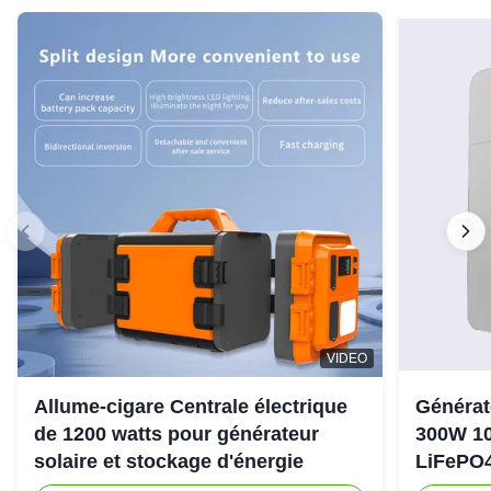
VIDEO
Allume-cigare Centrale électrique
Générat
de 1200 watts pour générateur
300W 10
solaire et stockage d'énergie
LiFePO4
d'urgen