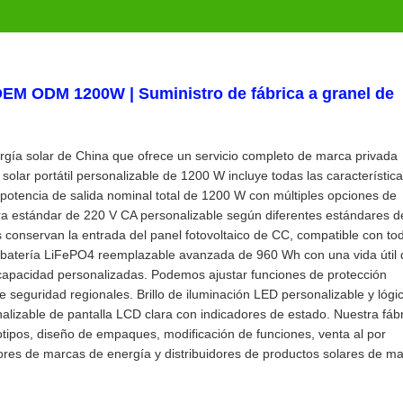
 OEM ODM 1200W | Suministro de fábrica a granel de
rgía solar de China que ofrece un servicio completo de marca privada
ar portátil personalizable de 1200 W incluye todas las característic
potencia de salida nominal total de 1200 W con múltiples opciones de
ura estándar de 220 V CA personalizable según diferentes estándares d
es conservan la entrada del panel fotovoltaico de CC, compatible con to
a batería LiFePO4 reemplazable avanzada de 960 Wh con una vida útil 
 capacidad personalizadas. Podemos ajustar funciones de protección
e seguridad regionales. Brillo de iluminación LED personalizable y lógi
lizable de pantalla LCD clara con indicadores de estado. Nuestra fáb
gotipos, diseño de empaques, modificación de funciones, venta al por
ores de marcas de energía y distribuidores de productos solares de m