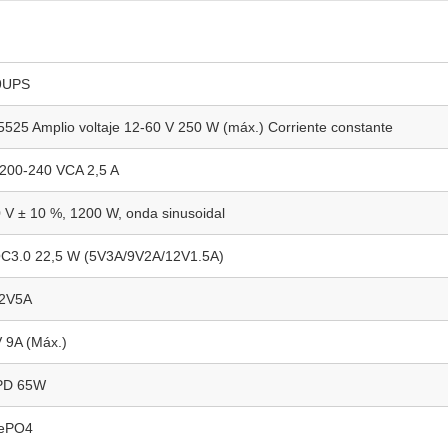
9UPS
525 Amplio voltaje 12-60 V 250 W (máx.) Corriente constante
200-240 VCA 2,5 A
 V ± 10 %, 1200 W, onda sinusoidal
C3.0 22,5 W (5V3A/9V2A/12V1.5A)
12V5A
 9A (Máx.)
PD 65W
FePO4