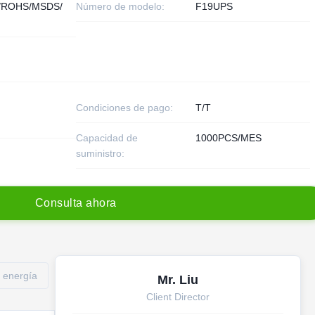
/ROHS/MSDS/
Número de modelo:
F19UPS
Condiciones de pago:
T/T
Capacidad de
1000PCS/MES
suministro:
C
o
n
s
u
l
t
a
a
h
o
r
a
 energía
Mr. Liu
Client Director