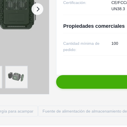
Certificación:
CE/FCC
UN38.3
Propiedades comerciales
Cantidad mínima de
100
pedido:
ergía para acampar
Fuente de alimentación de almacenamiento de