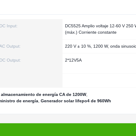
DC Input:
DC5525 Amplio voltaje 12-60 V 250
(máx.) Corriente constante
AC Output:
220 V ± 10 %, 1200 W, onda sinusoi
DC Output:
2*12V5A
e almacenamiento de energía CA de 1200W
,
inistro de energía
,
Generador solar lifepo4 de 960Wh