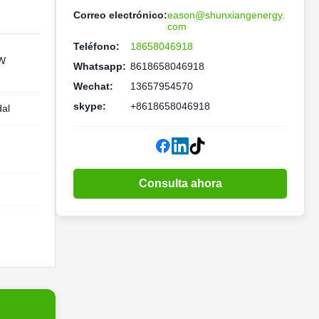
Correo electrónico:
eason@shunxiangenergy.
com
Teléfono:
18658046918
 W
Whatsapp:
8618658046918
Wechat:
13657954570
skype:
+8618658046918
dal
Consulta ahora