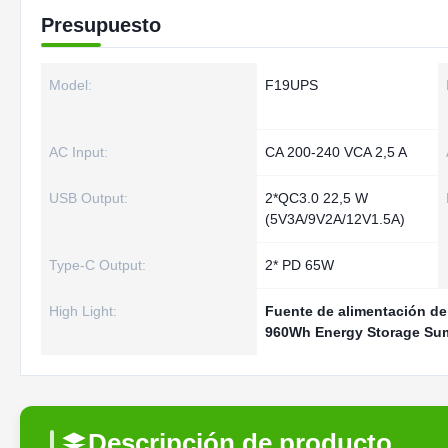
Presupuesto
Model:
F19UPS
AC Input:
CA 200-240 VCA 2,5 A
USB Output:
2*QC3.0 22,5 W
(5V3A/9V2A/12V1.5A)
Type-C Output:
2* PD 65W
High Light:
Fuente de alimentación d
960Wh Energy Storage Sum
Descripción de producto