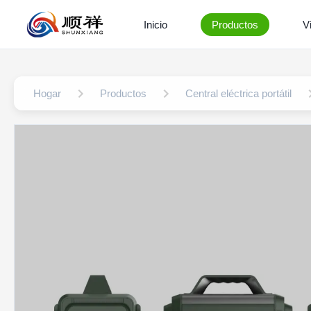
Inicio
Productos
V
Hogar
Productos
Central eléctrica portátil