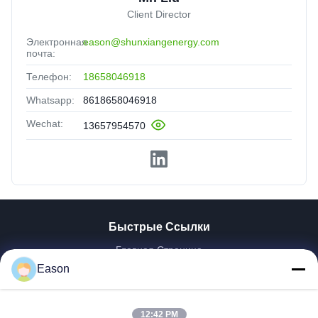
Client Director
Электронная
eason@shunxiangenergy.com
почта:
Телефон:
18658046918
Whatsapp:
8618658046918
Wechat:
13657954570
Быстрые Ссылки
Главная Страница
Продукция
Eason
Ролики
О Компании
12:42 PM