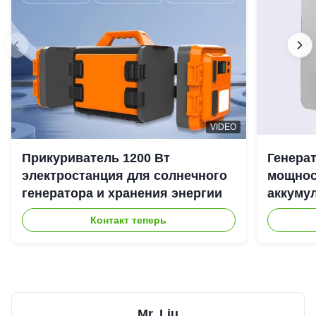
VIDEO
Прикуриватель 1200 Вт
Генера
электростанция для солнечного
мощност
генератора и хранения энергии
аккуму
наружн
Контакт теперь
Mr. Liu