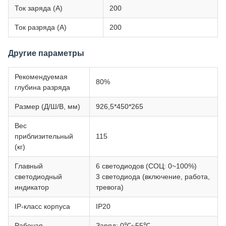
Ток заряда (А)
200
Ток разряда (А)
200
Другие параметры
Рекомендуемая
80%
глубина разряда
Размер (Д/Ш/В, мм)
926,5*450*265
Вес
приблизительный
115
(кг)
Главный
6 светодиодов (СОЦ: 0~100%)
светодиодный
3 светодиода (включение, работа,
индикатор
тревога)
IP-класс корпуса
IP20
Рабочая
Заряд: 0℃~55℃