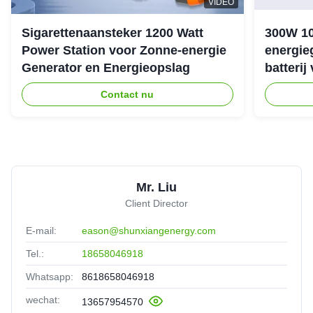
VIDEO
Sigarettenaansteker 1200 Watt
300W 1
Power Station voor Zonne-energie
energie
Generator en Energieopslag
batterij
noodstr
Contact nu
Mr. Liu
Client Director
E-mail:
eason@shunxiangenergy.com
Tel.:
18658046918
Whatsapp:
8618658046918
wechat:
13657954570