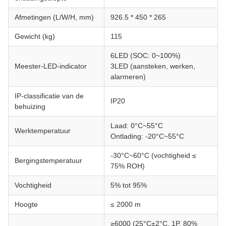
Afmetingen (L/W/H, mm)
926.5 * 450 * 265
Gewicht (kg)
115
6LED (SOC: 0~100%)
Meester-LED-indicator
3LED (aansteken, werken,
alarmeren)
IP-classificatie van de
IP20
behuizing
Laad: 0°C~55°C
Werktemperatuur
Ontlading: -20°C~55°C
-30°C~60°C (vochtigheid ≤
Bergingstemperatuur
75% ROH)
Vochtigheid
5% tot 95%
Hoogte
≤ 2000 m
≥6000 (25°C±2°C, 1P, 80%