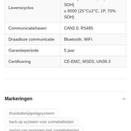
SOH)
Levenscyclus
≥ 8000 (25°C±2°C, 1P, 70%
SOH)
Communicatiehaven
CAN2.0, RS485
Draadloze communicatie
Bluetooth, WiFi.
Garantieperiode
5 jaar
Certificering
CE-EMC, MSDS, UN38.3
Markeringen
thuisbatterijopslagsysteem
back-up systeem voor zonnebatterijen
opslag van woningen met zonnebatterijen