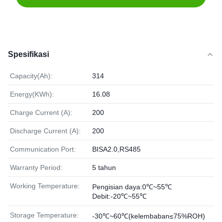
Spesifikasi
Capacity(Ah):
314
Energy(KWh):
16.08
Charge Current (A):
200
Discharge Current (A):
200
Communication Port:
BISA2.0,RS485
Warranty Period:
5 tahun
Working Temperature:
Pengisian daya:0℃~55℃
Debit:-20℃~55℃
Storage Temperature:
-30℃~60℃(kelembaban≤75%ROH)