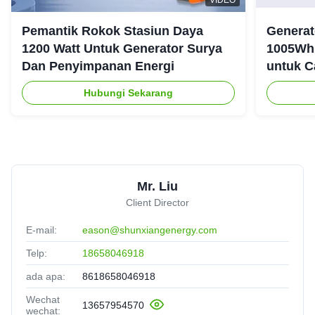
Pemantik Rokok Stasiun Daya
Generat
1200 Watt Untuk Generator Surya
1005Wh 
Dan Penyimpanan Energi
untuk C
Ruanga
Hubungi Sekarang
Mr. Liu
Client Director
E-mail:
eason@shunxiangenergy.com
Telp:
18658046918
ada apa:
8618658046918
Wechat
13657954570
wechat: