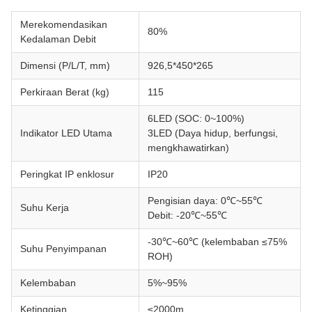
Merekomendasikan
80%
Kedalaman Debit
Dimensi (P/L/T, mm)
926,5*450*265
Perkiraan Berat (kg)
115
6LED (SOC: 0~100%)
Indikator LED Utama
3LED (Daya hidup, berfungsi,
mengkhawatirkan)
Peringkat IP enklosur
IP20
Pengisian daya: 0℃~55℃
Suhu Kerja
Debit: -20℃~55℃
-30℃~60℃ (kelembaban ≤75%
Suhu Penyimpanan
ROH)
Kelembaban
5%~95%
Ketinggian
≤2000m