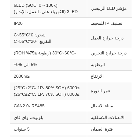
6LED (SOC: 0 ~ 100٪)
مؤشر LED الرئيسي
3LED (الكهرباء على، العمل، الإنذار)
تصنيف IP للمحيط
IP20
شحن: 0°C~55°C
درجة حرارة العمل
التفريغ: -20°C~55°C
درجة حرارة التخزين
-30°C~60°C (رطوبة ≤75% ROH)
الرطوبة
5% إلى 95%
الارتفاع
≤2000m
≥6000 (25°C±2°C، 1P، 80% SOH)
عمر الدورة
≥8000 (25°C±2°C، 1P، 70% SOH)
ميناء الاتصال
CAN2.0، RS485
الاتصالات اللاسلكية
بلوتوث، واي فاي
فترة الضمان
5 سنوات