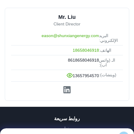
Mr. Liu
Client Director
البريد
eason@shunxiangenergy.com
الإلكتروني:
الهاتف:
18658046918
الـ (واتس
8618658046918
اب):
(ويتشات):
13657954570
روابط سريعة
منزل