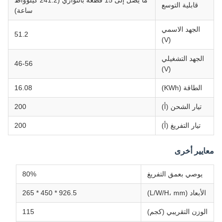
ما يصل إلى 15 قطعة بالتوازي (241.2 كيلوواط
قابلية التوسع
ساعة)
الجهد الاسمي
51.2
(V)
الجهد التشغيلي
46-56
(V)
الطاقة (KWh)
16.08
تيار الشحن (أ)
200
تيار التفريغ (أ)
200
معايير أخرى
يوصي بعمق التفريغ
80%
الأبعاد (L/W/H، mm)
926.5 * 450 * 265
الوزن التقريبي (كجم)
115