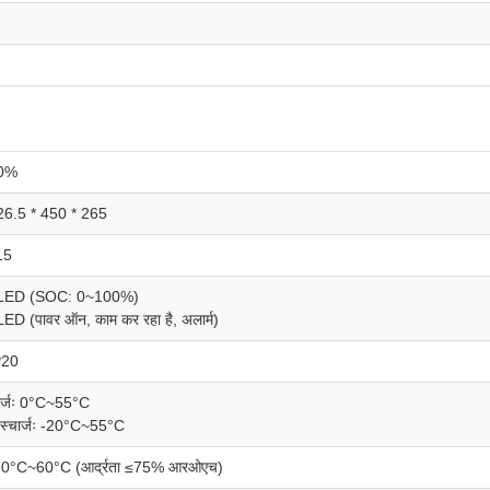
0%
26.5 * 450 * 265
15
LED (SOC: 0~100%)
ED (पावर ऑन, काम कर रहा है, अलार्म)
P20
ार्जः 0°C~55°C
स्चार्जः -20°C~55°C
30°C~60°C (आर्द्रता ≤75% आरओएच)