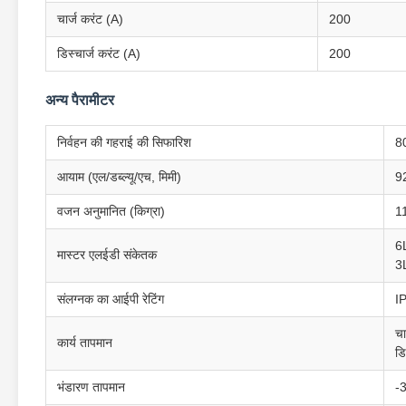
चार्ज करंट (A)
200
डिस्चार्ज करंट (A)
200
अन्य पैरामीटर
निर्वहन की गहराई की सिफारिश
8
आयाम (एल/डब्ल्यू/एच, मिमी)
9
वजन अनुमानित (किग्रा)
1
6
मास्टर एलईडी संकेतक
3L
संलग्नक का आईपी रेटिंग
I
च
कार्य तापमान
डि
भंडारण तापमान
-