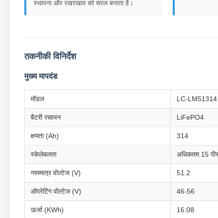
स्थापना और रखरखाव को सरल बनाता है।
तकनीकी विनिर्देश
मुख्य मापदंड
मॉडल
LC-LM51314
बैटरी रसायन
LiFePO4
क्षमता (Ah)
314
स्केलेबलता
अधिकतम 15 पीसी
नाममात्र वोल्टेज (V)
51.2
ऑपरेटिंग वोल्टेज (V)
46-56
ऊर्जा (KWh)
16.08