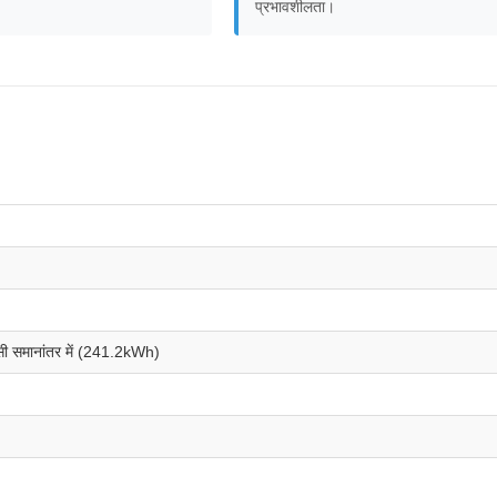
प्रभावशीलता।
 समानांतर में (241.2kWh)