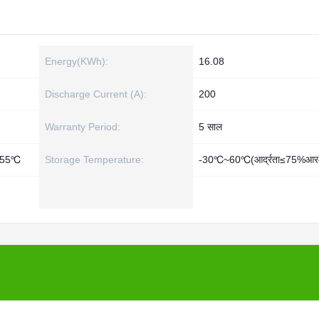
Energy(KWh):
16.08
Discharge Current (A):
200
Warranty Period:
5 साल
℃~55℃
Storage Temperature:
-30℃~60℃(आर्द्रता≤75%आ