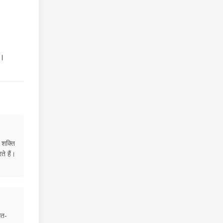
ै।
 शक्ति
ते हैं।
गत-