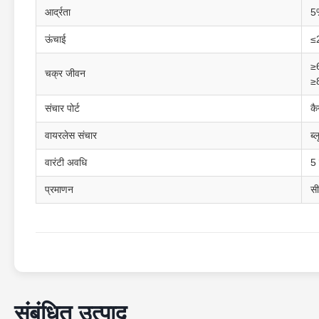
आर्द्रता
5
ऊंचाई
≤
≥
चक्र जीवन
≥
संचार पोर्ट
क
वायरलेस संचार
ब्
वारंटी अवधि
5 
प्रमाणन
स
संबंधित उत्पाद