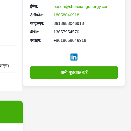
ईमेल:
eason@shunxiangenergy.com
टेलीफोन:
18658046918
व्हाट्सएप:
8618658046918
वीचैट:
13657954570
स्काइप:
+8618658046918
रओएच)
अभी पूछताछ करें