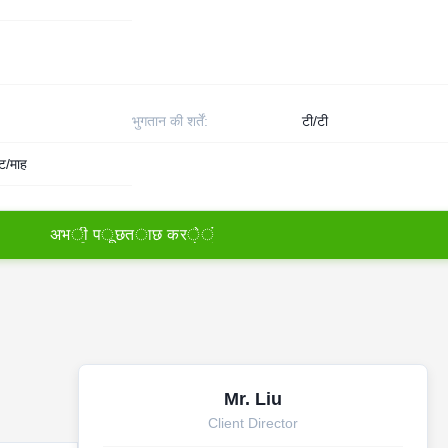
भुगतान की शर्तें:
टी/टी
ट/माह
अ
भ
ी
प
ू
छ
त
ा
छ
क
र
े
ं
Mr. Liu
Client Director