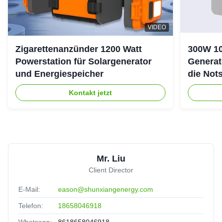
VIDEO
Zigarettenanzünder 1200 Watt
300W 10
Powerstation für Solargenerator
Generat
und Energiespeicher
die Not
Kontakt jetzt
Mr. Liu
Client Director
E-Mail:
eason@shunxiangenergy.com
Telefon:
18658046918
Whatsapp:
8618658046918