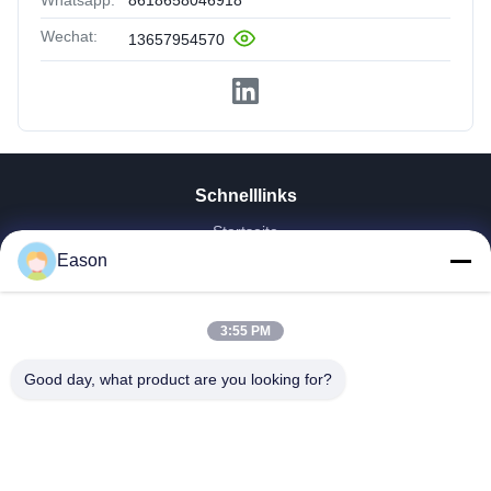
Wechat:
13657954570
Schnelllinks
Startseite
Produkte
Eason
Videos
Über Uns
3:55 PM
Fabrik Tour
Qualitätskontrolle
Good day, what product are you looking for?
Kontakt
Referenzen
Nachrichten