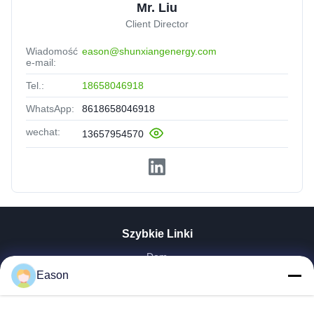
Mr. Liu
Client Director
Wiadomość
eason@shunxiangenergy.com
e-mail:
Tel.:
18658046918
WhatsApp:
8618658046918
wechat:
13657954570
Szybkie Linki
Dom
Produkty
Eason
Filmy
O Nas