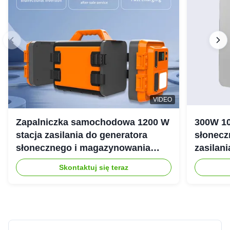
VIDEO
Zapalniczka samochodowa 1200 W
300W 10
stacja zasilania do generatora
słonecz
słonecznego i magazynowania
zasilan
energii
Skontaktuj się teraz