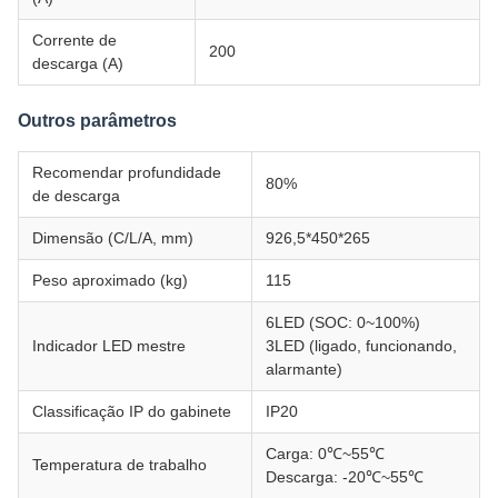
Corrente de
200
descarga (A)
Outros parâmetros
Recomendar profundidade
80%
de descarga
Dimensão (C/L/A, mm)
926,5*450*265
Peso aproximado (kg)
115
6LED (SOC: 0~100%)
Indicador LED mestre
3LED (ligado, funcionando,
alarmante)
Classificação IP do gabinete
IP20
Carga: 0℃~55℃
Temperatura de trabalho
Descarga: -20℃~55℃