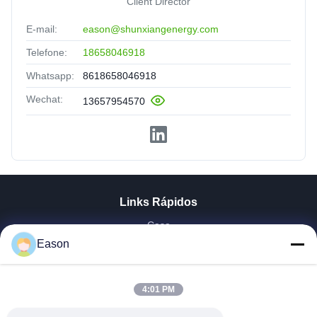
Client Director
E-mail:
eason@shunxiangenergy.com
Telefone:
18658046918
Whatsapp:
8618658046918
Wechat:
13657954570
Links Rápidos
Casa
Produtos
Eason
Vídeos
Quem Somos
4:01 PM
Fábrica
Controle De Qualidade