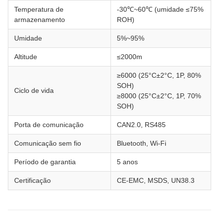
Temperatura de
-30℃~60℃ (umidade ≤75%
armazenamento
ROH)
Umidade
5%~95%
Altitude
≤2000m
≥6000 (25°C±2°C, 1P, 80%
SOH)
Ciclo de vida
≥8000 (25°C±2°C, 1P, 70%
SOH)
Porta de comunicação
CAN2.0, RS485
Comunicação sem fio
Bluetooth, Wi-Fi
Período de garantia
5 anos
Certificação
CE-EMC, MSDS, UN38.3