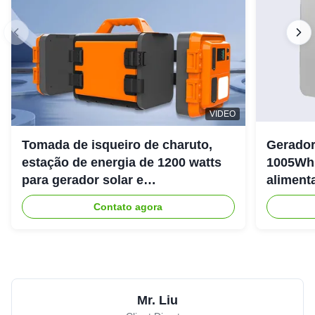
VIDEO
Tomada de isqueiro de charuto,
Gerador
estação de energia de 1200 watts
1005Wh 
para gerador solar e
aliment
armazenamento de energia
livre
Contato agora
Mr. Liu