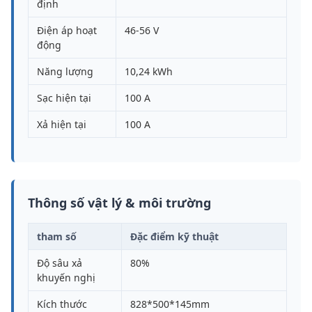
định
Điện áp hoạt
46-56 V
động
Năng lượng
10,24 kWh
Sạc hiện tại
100 A
Xả hiện tại
100 A
Thông số vật lý & môi trường
tham số
Đặc điểm kỹ thuật
Độ sâu xả
80%
khuyến nghị
Kích thước
828*500*145mm