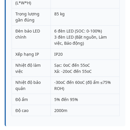
(L*W*H)
Trọng lượng
85 kg
gần đúng
Đèn báo LED
6 đèn LED (SOC: 0-100%)
chính
3 đèn LED (Bật nguồn, Làm
việc, Báo động)
Xếp hạng IP
IP20
Nhiệt độ làm
Sạc: 0oC đến 55oC
việc
Xả: -20oC đến 55oC
Nhiệt độ bảo
-30oC đến 60oC (độ ẩm ≤75%
quản
ROH)
Độ ẩm
5% đến 95%
Độ cao
2000m