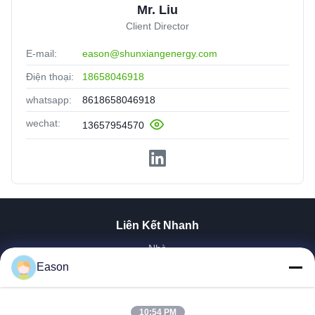
Mr. Liu
Client Director
E-mail:
eason@shunxiangenergy.com
Điện thoại:
18658046918
whatsapp:
8618658046918
wechat:
13657954570
Liên Kết Nhanh
Nhà
Eason
Sản Phẩm
Video
Về Chúng Tôi
10:54 PM