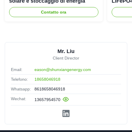
solare e stoccaggio di energia
LiFePO4
emergen
Contatto ora
Mr. Liu
Client Director
Email:
eason@shunxiangenergy.com
Telefono:
18658046918
Whatsapp:
8618658046918
Wechat:
13657954570