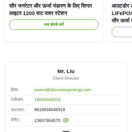
सौर जनरेटर और ऊर्जा भंडारण के लिए सिगार
आउटडोर आप
लाइटर 1200 वाट पावर स्टेशन
LiFePO4
सौर ऊर्जा
अब संपर्क करें
Mr. Liu
Client Director
ईमेल:
eason@shunxiangenergy.com
टेलीफोन:
18658046918
व्हाट्सएप:
8618658046918
वीचैट:
13657954570