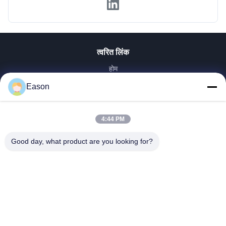
त्वरित लिंक
होम
उत्पाद
Eason
वीडियो
हमारे बारे में
4:44 PM
फैक्टरी यात्रा
गुणवत्ता नियंत्रण
Good day, what product are you looking for?
हमसे संपर्क करें
एक बोली का अनुरोध
समाचार
Dongguan ShunXiang Energy Technology Co.,Ltd
0086-18658046918