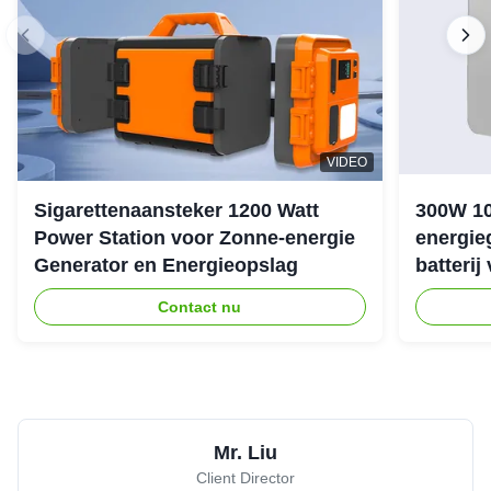
VIDEO
Sigarettenaansteker 1200 Watt
300W 1
Power Station voor Zonne-energie
energie
Generator en Energieopslag
batterij
noodstr
Contact nu
Mr. Liu
Client Director