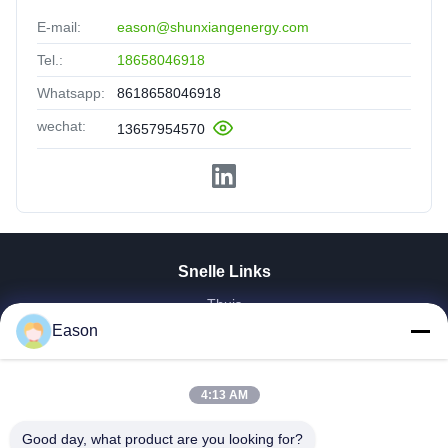
E-mail:
eason@shunxiangenergy.com
Tel.:
18658046918
Whatsapp:
8618658046918
wechat:
13657954570
Snelle Links
Thuis
Eason
Producten
Videos
Over Ons
4:13 AM
Fabrieksreis
Kwaliteitscontrole
Good day, what product are you looking for?